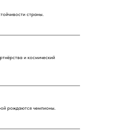
стойчивости страны.
артнёрства и космический
орой рождаются чемпионы.