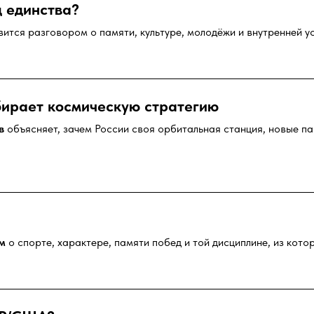
д единства?
вится разговором о памяти, культуре, молодёжи и внутренней у
бирает космическую стратегию
в
объясняет, зачем России своя орбитальная станция, новые п
м
о спорте, характере, памяти побед и той дисциплине, из кот