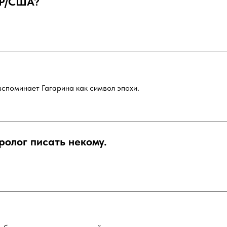
СР/США?
споминает Гагарина как символ эпохи.
олог писать некому.