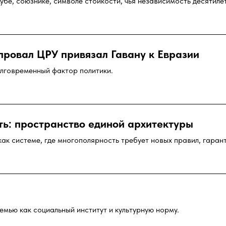
убе, союзнике, символе стойкости, чья независимость десяти
провал ЦРУ привязал Гавану к Евразии
лговременный фактор политики.
ть: пространство единой архитектуры
ак системе, где многополярность требует новых правил, гарант
мью как социальный институт и культурную норму.