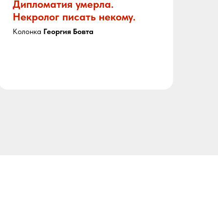
Дипломатия умерла.
Ку
Некролог писать некому.
Ра
со
Колонка
Георгия Бовта
не
пр