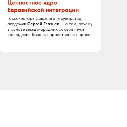
Ценностное ядро
Э
Евразийской интеграции
д
Госсекретарь Союзного государства,
Ин
академик
Сергей Глазьев
— о том, почему
по
в основе международных союзов лежит
в 
совпадение базовых нравственных правил