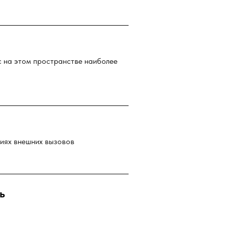
с на этом пространстве наиболее
виях внешних вызовов
ь