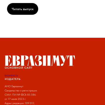
Читать выпуск
ОСНОВНОЙ САЙТ
evrazimut.ru
ИЗДАТЕЛЬ
АНО Евразимут
Свидельство о регистрации
СМИ: ПИ № ФCll-85 586
от 17 июля 2023 г.
Адрес редакции: 109 012,