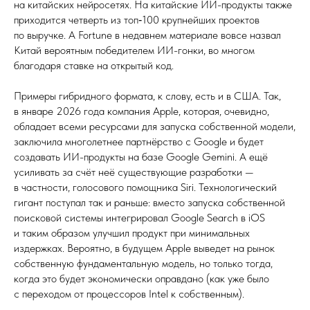
на китайских нейросетях. На китайские ИИ-продукты также
приходится четверть из топ‑100 крупнейших проектов
по выручке. А Fortune в недавнем материале вовсе назвал
Китай вероятным победителем ИИ-гонки, во многом
благодаря ставке на открытый код.
Примеры гибридного формата, к слову, есть и в США. Так,
в январе 2026 года компания Apple, которая, очевидно,
обладает всеми ресурсами для запуска собственной модели,
заключила многолетнее партнёрство с Google и будет
создавать ИИ-продукты на базе Google Gemini. А ещё
усиливать за счёт неё существующие разработки —
в частности, голосового помощника Siri. Технологический
гигант поступал так и раньше: вместо запуска собственной
поисковой системы интегрировал Google Search в iOS
и таким образом улучшил продукт при минимальных
издержках. Вероятно, в будущем Apple выведет на рынок
собственную фундаментальную модель, но только тогда,
когда это будет экономически оправдано (как уже было
с переходом от процессоров Intel к собственным).