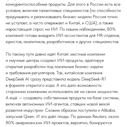
конкурентоспособные продукты. Для этого в России есть все
условия, включая талантливых специалистов (по способности
придумывать и реализовывать бизнес-модели Россия точно
не уступает, а часто опережает и Китай, и США), а также
нарастающий спрос на ИИ. По нашим наблюдениям, 80%
компаний готовы внедрять ИИ-ассистентов для HR-отделов,
юристов, аналитиков, разработчиков и других специалистов.
По такому пути давно идёт Китай: местные компании
и научные центры создают ИИ-продукты, адаптируя
открытые разработки под локальные бизнес-задачи
и требования регуляторов. Так, китайская компания
DeepSeek AI сразу представила модель DeepSeek-R1
в формате открытого кода. А это дало возможность
сторонним компаниям использовать её на своих мощностях.
А ещё — создавать собственные продукты на базе системы,
включая автономных ИИ-агентов, ставших новой вехой
развития индустрии. Схожим образом поступила и Alibaba,
запуская Qwen. И это даёт плоды. По данным Reuters, около
80% американских ИИ-проектов, вероятно, базируются