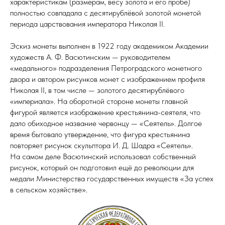
характеристикам (размерам, весу золота и его пробе)
полностью совпадала с десятирублёвой золотой монетой
периода царствования императора Николая II.
Эскиз монеты выполнен в 1922 году академиком Академии
художеств А. Ф. Васютинским — руководителем
«медального» подразделения Петроградского монетного
двора и автором рисунков монет с изображением профиля
Николая II, в том числе — золотого десятирублёвого
«империала». На оборотной стороне монеты главной
фигурой является изображение крестьянина-сеятеля, что
дало обиходное название червонцу — «Сеятель». Долгое
время бытовало утверждение, что фигура крестьянина
повторяет рисунок скульптора И. Д. Шадра «Сеятель».
На самом деле Васютинский использовал собственный
рисунок, который он подготовил ещё до революции для
медали Министерства государственных имуществ «За успех
в сельском хозяйстве».