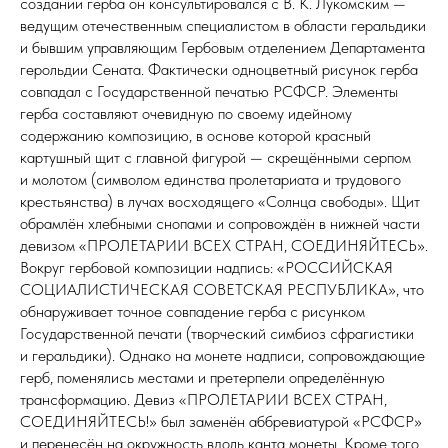
создании герба он консультировался с В. К. Лукомским —
ведущим отечественным специалистом в области геральдики
и бывшим управляющим Гербовым отделением Департамента
герольдии Сената. Фактически одноцветный рисунок герба
совпадал с Государственной печатью РСФСР. Элементы
герба составляют очевидную по своему идейному
содержанию композицию, в основе которой красный
картушный щит с главной фигурой — скрещёнными серпом
и молотом (символом единства пролетариата и трудового
крестьянства) в лучах восходящего «Солнца свободы». Щит
обрамлён хлебными снопами и сопровождён в нижней части
девизом «ПРОЛЕТАРИИ ВСЕХ СТРАН, СОЕДИНЯЙТЕСЬ».
Вокруг гербовой композиции надпись: «РОССИЙСКАЯ
СОЦИАЛИСТИЧЕСКАЯ СОВЕТСКАЯ РЕСПУБЛИКА», что
обнаруживает точное совпадение герба с рисунком
Государственной печати (творческий симбиоз сфрагистики
и геральдики). Однако на монете надписи, сопровождающие
герб, поменялись местами и претерпели определённую
трансформацию. Девиз «ПРОЛЕТАРИИ ВСЕХ СТРАН,
СОЕДИНЯЙТЕСЬ!» был заменён аббревиатурой «РСФСР»
и перенесён на окружность вдоль канта монеты. Кроме того,