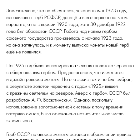
Замечательно, что на «Сеятеле», чеканенном в 1923 году,
использован герб РСФСР, да ещё и в его первоначальном
варианте, а не в версии 1920 года, хотя 30 декабря 1922
года был образован СССР. Работа над новым гербом
союзного государства произвелась с начала 1923 года,
но она затянулась, и к моменту выпуска монеты новый герб
ещё не появился.
На 1925 год была запланирована чеканка золотого червонца
с общесоюзным гербом. Предполагалось, что изменится
и дизайн реверса монеты. Но его эскиз так и не был выбран,
в результате золотой червонец с годом «1925» вышел
с прежним сеятелем на реверсе. Аверс с гербом СССР был
разработан А. Ф. Васютинским. Однако, поскольку
использование золотомонетной системы к тому времени
потеряло смысл, было отчеканено незначительное число
экземпляров.
Герб СССР на аверсе монеты остался в обрамлении девиза