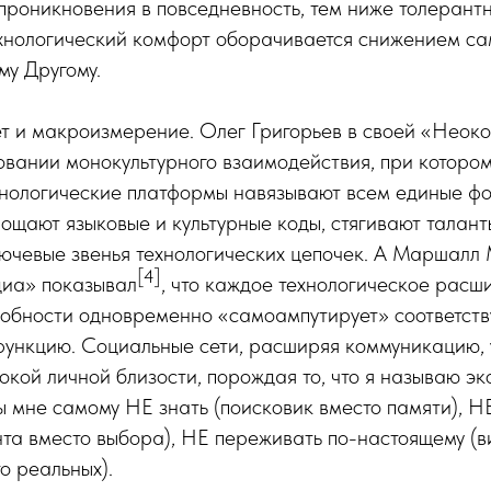
проникновения в повседневность, тем ниже толерантн
ехнологический комфорт оборачивается снижением са
му Другому.
ет и макроизмерение. Олег Григорьев в своей «Неок
овании монокультурного взаимодействия, при котор
ехнологические платформы навязывают всем единые ф
ощают языковые и культурные коды, стягивают талант
лючевые звенья технологических цепочек. А Маршалл
[4]
иа» показывал
, что каждое технологическое расш
собности одновременно «самоампутирует» соответст
функцию. Социальные сети, расширяя коммуникацию,
бокой личной близости, порождая то, что я называю э
обы мне самому НЕ знать (поисковик вместо памяти), Н
та вместо выбора), НЕ переживать по-настоящему (в
о реальных).