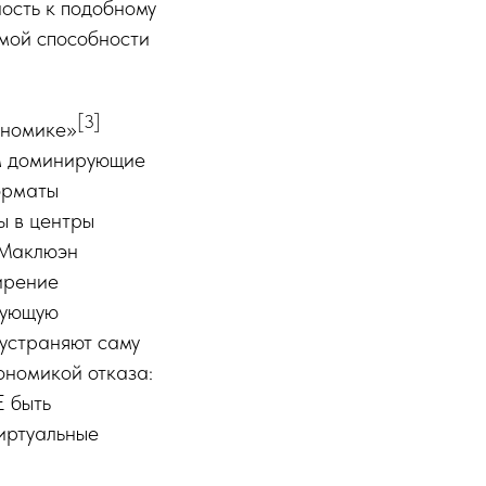
ость к подобному
мой способности
[3]
ономике»
ом доминирующие
орматы
ы в центры
 Маклюэн
ирение
вующую
 устраняют саму
кономикой отказа:
Е быть
иртуальные