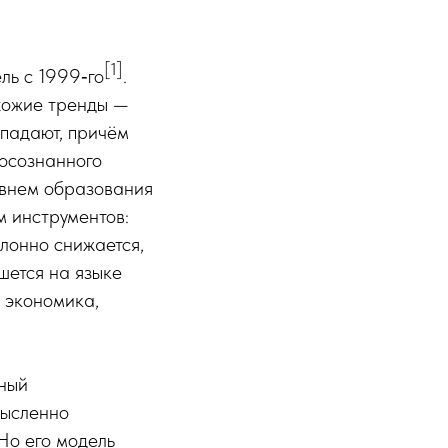
[1]
ль с 1999‑го
.
хожие тренды —
падают, причём
«осознанного
овнем образования
м инструментов:
клонно снижается,
шется на языке
е экономика,
ьный
мысленно
Но его модель