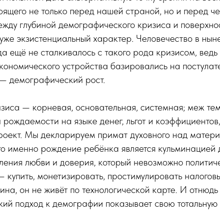
тоящего не только перед нашей страной, но и перед ч
ежду глубиной демографического кризиса и поверхно
уже экзистенциальный характер. Человечество в нын
а ещё не сталкивалось с такого рода кризисом, ведь
кономического устройства базировались на постулате
 — демографический рост.
зиса — корневая, основательная, системная; меж те
 рождаемости на языке денег, льгот и коэффициентов,
роект. Мы декларируем примат духовного над матери
то именно рождение ребёнка является кульминацией 
ления любви и доверия, который невозможно политич
 купить, монетизировать, простимулировать налогов
на, он не живёт по технологической карте. И отнюдь 
кий подход к демографии показывает свою тотальную
.