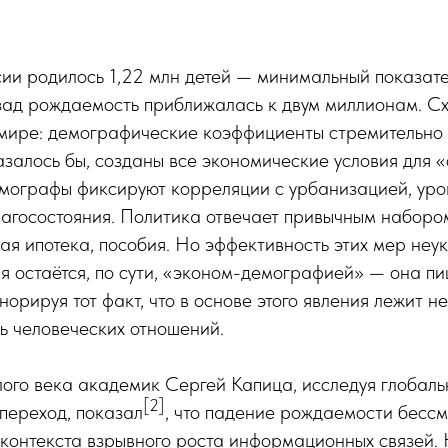
сии родилось 1,22 млн детей — минимальный показате
азад рождаемость приближалась к двум миллионам. С
 мире: демографические коэффициенты стремительно 
казалось бы, созданы все экономические условия для 
емографы фиксируют корреляции с урбанизацией, ур
агосостояния. Политика отвечает привычным наборо
ная ипотека, пособия. Но эффективность этих мер неу
 остаётся, по сути, «эконом-демографией» — она пи
гнорируя тот факт, что в основе этого явления лежит н
ь человеческих отношений.
ого века академик Сергей Капица, исследуя глобал
[2]
переход, показал
, что падение рождаемости бесс
контекста взрывного роста информационных связей. 