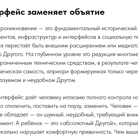
рфейс заменяет объятие
проникновение — это фундаментальный исторический
ентов, инфраструктур и интерфейсов в социальную тк
ия перестаёт быть внешним расширением или медиат
о Другого. На глубинном уровне это редукция многом
раниченным техническим средствам, в результате че
веческая самость, априори формируемая только чер
казуемом и неудобном Другом.
нтерфейс даёт человеку иллюзию полного контроля н
 отключить, поставить на паузу, заменить. Человек 
не обладает — он шумный, неудобный, требующий вни
мент. А ребёнок — это «абсолютный Другой», которы
икально нарушает комфортную привычность. Чем выше