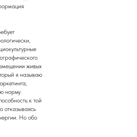
нформация
ребует
рологически,
оциокультурные
мографического
замещении живых
оторый я называю
аркетинга,
ю норму.
пособность к той
о отказываясь
нергии. Но обо