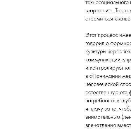
техносоциального 
вторжению. Так т
стремиться к живо
Этот процесс име
говорил о формир
культуры через т
коммуникации, упр
и контролируют к
в «Понимании мед
человеческой спо
естественную его 
потребность в глу
я плачу за то, чт
внимательным (лен
впечатления вмест