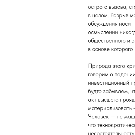
острого вызова, с
в целом. Разрыв м
обсуждения носит 
осмыслении никогд
общественного и э
в основе которого
Природа этого кри
говорим о падении
инвестиционный п
будто забываем, ч
акт высшего прояв
материализовать —
Человек — не маши
что технократичес
несостоятельность