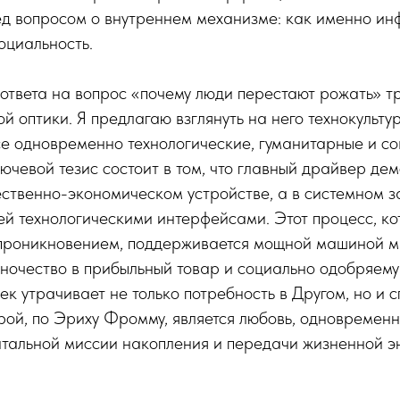
ед вопросом о внутреннем механизме: как именно и
оциальность.
 ответа на вопрос «почему люди перестают рожать» т
й оптики. Я предлагаю взглянуть на него технокульту
е одновременно технологические, гуманитарные и с
ючевой тезис состоит в том, что главный драйвер де
ественно-экономическом устройстве, а в системном 
ей технологическими интерфейсами. Этот процесс, к
проникновением, поддерживается мощной машиной м
ночество в прибыльный товар и социально одобряему
ек утрачивает не только потребность в Другом, но и с
рой, по Эриху Фромму, является любовь, одновременн
нтальной миссии накопления и передачи жизненной э