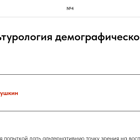
№4
ьтурология демографическо
пушкин
ся попыткой дать альтернативную точку зрения на вос