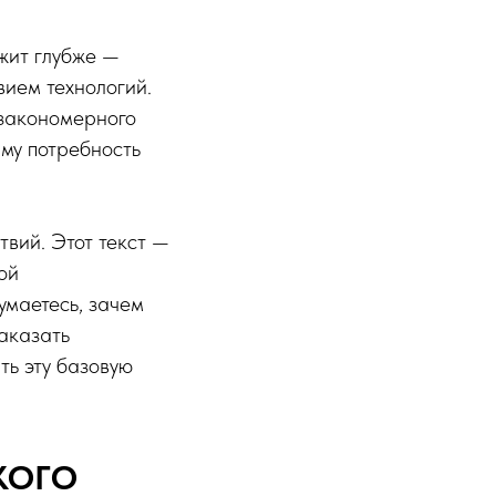
ежит глубже —
вием технологий.
 закономерного
аму потребность
твий. Этот текст —
ой
умаетесь, зачем
заказать
ть эту базовую
КОГО