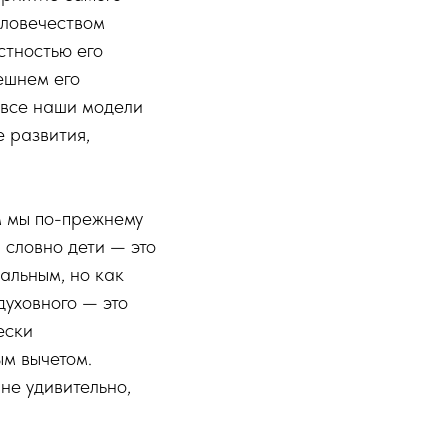
еловечеством
стностью его
ешнем его
 все наши модели
 развития,
м мы по-прежнему
 словно дети — это
альным, но как
духовного — это
ески
ым вычетом.
не удивительно,