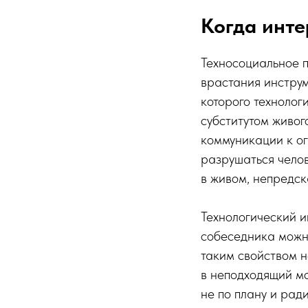
Когда инте
Техносоциальное 
врастания инструм
которого технолог
субститутом живог
коммуникации к ог
разрушаться чело
в живом, непредс
Технологический и
собеседника можно
таким свойством 
в неподходящий мо
не по плану и рад