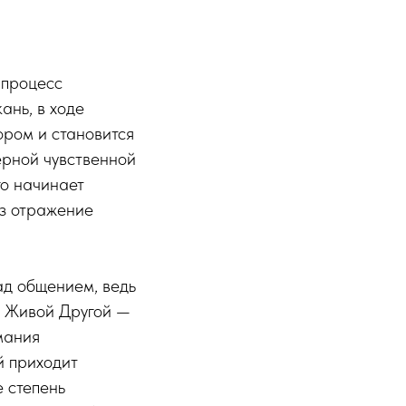
 процесс
ань, в ходе
ором и становится
ерной чувственной
го начинает
ез отражение
ад общением, ведь
— Живой Другой —
мания
й приходит
 степень