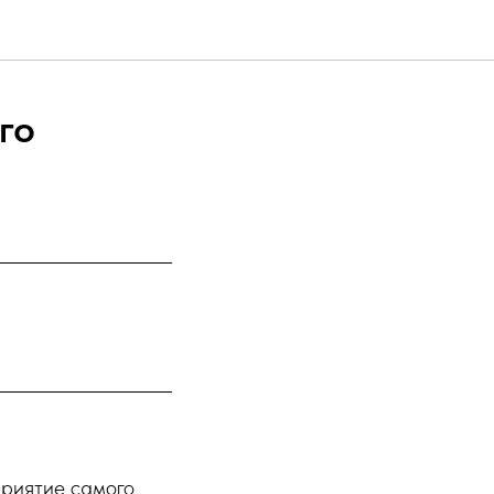
го
приятие самого