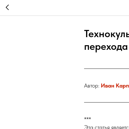
Технокул
перехода
Автор:
Иван Кар
***
Эта статья являет