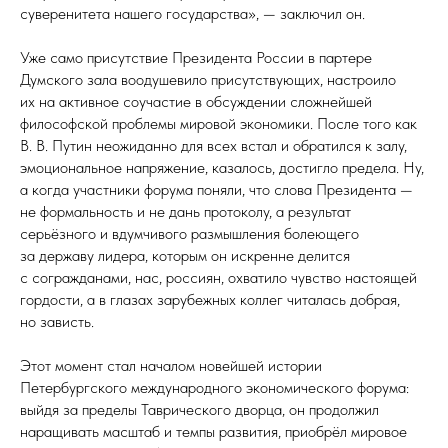
суверенитета нашего государства», — заключил он.
Уже само присутствие Президента России в партере
Думского зала воодушевило присутствующих, настроило
их на активное соучастие в обсуждении сложнейшей
философской проблемы мировой экономики. После того как
В. В. Путин неожиданно для всех встал и обратился к залу,
эмоциональное напряжение, казалось, достигло предела. Ну,
а когда участники форума поняли, что слова Президента —
не формальность и не дань протоколу, а результат
серьёзного и вдумчивого размышления болеющего
за державу лидера, которым он искренне делится
с согражданами, нас, россиян, охватило чувство настоящей
гордости, а в глазах зарубежных коллег читалась добрая,
но зависть.
Этот момент стал началом новейшей истории
Петербургского международного экономического форума:
выйдя за пределы Таврического дворца, он продолжил
наращивать масштаб и темпы развития, приобрёл мировое