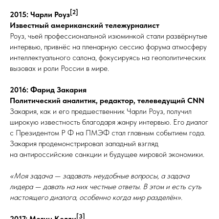
[2]
2015: Чарли Роуз
Известный американский тележурналист
Роуз, чьей профессиональной изюминкой стали развёрнутые
интервью, привнёс на пленарную сессию форума атмосферу
интеллектуального салона, фокусируясь на геополитических
вызовах и роли России в мире.
2016: Фарид Закария
Политический аналитик, редактор, телеведущий CNN
Закария, как и его предшественник Чарли Роуз, получил
широкую известность благодаря жанру интервью. Его диалог
с Президентом Р Ф на ПМЭФ стал главным событием года.
Закария продемонстрировал западный взгляд
на антироссийские санкции и будущее мировой экономики.
«Моя задача — задавать неудобные вопросы, а задача
лидера — давать на них честные ответы. В этом и есть суть
настоящего диалога, особенно когда мир разделён».
[3]
2017: Мегин Келли