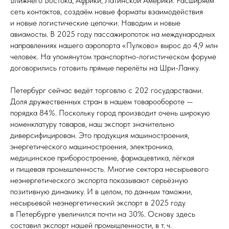
Ближнего Востока, Африки, Латинской Америки. Расширяем
сеть контактов, создаём новые форматы взаимодействия
и новые логистические цепочки. Наводим и новые
авиамосты. В 2025 году пассажиропоток на международных
направлениях нашего аэропорта «Пулково» вырос до 4,9 млн
человек. На упомянутом транспортно-логистическом форуме
договорились готовить прямые перелёты на Шри-Ланку.
Петербург сейчас ведёт торговлю с 202 государствами.
Доля дружественных стран в нашем товарообороте —
порядка 84%. Поскольку город производит очень широкую
номенклатуру товаров, наш экспорт значительно
диверсифицирован. Это продукция машиностроения,
энергетического машиностроения, электроника,
медицинское приборостроение, фармацевтика, лёгкая
и пищевая промышленность. Многие сектора несырьевого
неэнергетического экспорта показывают серьёзную
позитивную динамику. И в целом, по данным таможни,
несырьевой неэнергетический экспорт в 2025 году
в Петербурге увеличился почти на 30%. Основу здесь
составил экспорт нашей промышленности, в т. ч.