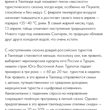
время в Таиланде ещё называют пиком «высокого»
туристического сезона, когда море, особенно на Пхукете,
спокойное и без медуз. С февраля температура воздуха
начинает повышаться и достигает своего пика в апреле —
порядка +35−40 °C днём. В самый жаркий месяц года,
13 апреля, тайцы отмечают наступление традиционного
Нового года под названием Сонгкран, по традиции обливая
друг друга холодной водой, что очень кстати.
С наступлением сезона дождей российских туристов
в Таиланде становится меньше, поскольку они, как правило,
выбирают черноморские курорты юга России и Турции,
нежели стран Юго-Восточной Азии. Турпоток падает
примерно в три раза — с 60 до 20 тыс. туристов в неделю.
Как правило, в это время в Таиланд отправляются семьи
с детьми, путешественники со средними доходами,
медицинские туристы и «цифровые кочевники».
Авиакомпании с падением спроса на направление
сокращают полётную программу в летний сезон. Однако
предлагаемые в это время таиландскими отелями скидки —
в среднем от 30 до 50% — не оставляют равнодушными