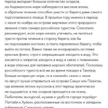
период выпадает большое количество осадков,
на Андаманском море наблюдаются высокие волны,
а обратное течение способно унести от берега даже самого
подготовленного пловца. В прошлом году именно в период
с июня по ноябрь на острове жертвами этого природного
явления стали семеро российских туристов. Спасатели
рекомендуют, если море начало утягивать, не пытаться
грести против течения в сторону берега, как бы
ни подсказывал инстинкт, а плыть параллельно берегу, чтобы
выйти из потока. Важно также не игнорировать на пляже
красные флаги, строго запрещающие заходить в воду. Это
касается и запретов заходить в воду в связи с появлением
в воде опасных для человека морских обитателей. Поскольку
российского туриста всё же во время поездки в Таиланд
больше интересует море, то в «низкий» сезон с июня
по август лучше отправиться на острова Самуи или Пханган,
где влияние летних муссонов в этот период практически
не ощущается, а пик осадков приходится на осень.
Любителям экскурсий, музеев и удобств города подойдут
Паттайя и Хуахин, расположенные на восточном и западном
побережьях Сиамского залива.