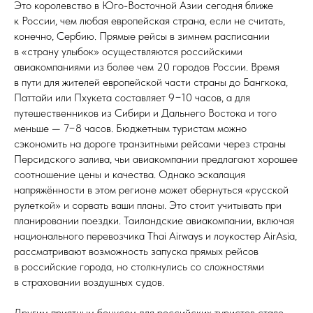
Это королевство в Юго-Восточной Азии сегодня ближе
к России, чем любая европейская страна, если не считать,
конечно, Сербию. Прямые рейсы в зимнем расписании
в «страну улыбок» осуществляются российскими
авиакомпаниями из более чем 20 городов России. Время
в пути для жителей европейской части страны до Бангкока,
Паттайи или Пхукета составляет 9−10 часов, а для
путешественников из Сибири и Дальнего Востока и того
меньше — 7−8 часов. Бюджетным туристам можно
сэкономить на дороге транзитными рейсами через страны
Персидского залива, чьи авиакомпании предлагают хорошее
соотношение цены и качества. Однако эскалация
напряжённости в этом регионе может обернуться «русской
рулеткой» и сорвать ваши планы. Это стоит учитывать при
планировании поездки. Таиландские авиакомпании, включая
национального перевозчика Thai Airways и лоукостер AirAsia,
рассматривают возможность запуска прямых рейсов
в российские города, но столкнулись со сложностями
в страховании воздушных судов.
Другим приятным бонусом для российских туристов стало