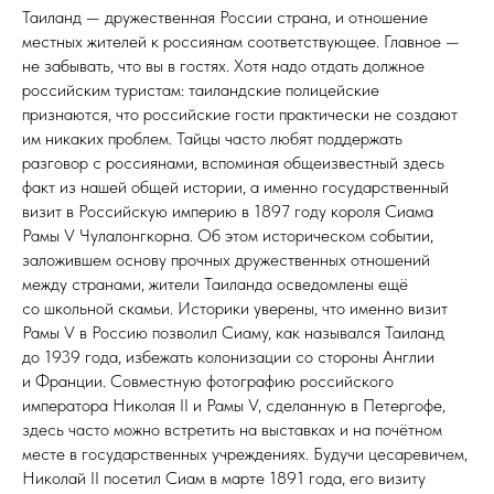
Таиланд — дружественная России страна, и отношение
местных жителей к россиянам соответствующее. Главное —
не забывать, что вы в гостях. Хотя надо отдать должное
российским туристам: таиландские полицейские
признаются, что российские гости практически не создают
им никаких проблем. Тайцы часто любят поддержать
разговор с россиянами, вспоминая общеизвестный здесь
факт из нашей общей истории, а именно государственный
визит в Российскую империю в 1897 году короля Сиама
Рамы V Чулалонгкорна. Об этом историческом событии,
заложившем основу прочных дружественных отношений
между странами, жители Таиланда осведомлены ещё
со школьной скамьи. Историки уверены, что именно визит
Рамы V в Россию позволил Сиаму, как назывался Таиланд
до 1939 года, избежать колонизации со стороны Англии
и Франции. Совместную фотографию российского
императора Николая II и Рамы V, сделанную в Петергофе,
здесь часто можно встретить на выставках и на почётном
месте в государственных учреждениях. Будучи цесаревичем,
Николай II посетил Сиам в марте 1891 года, его визиту