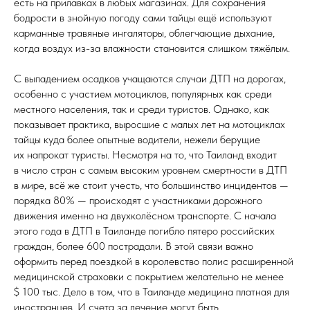
есть на прилавках в любых магазинах. Для сохранения
бодрости в знойную погоду сами тайцы ещё используют
карманные травяные ингаляторы, облегчающие дыхание,
когда воздух из-за влажности становится слишком тяжёлым.
С выпадением осадков учащаются случаи ДТП на дорогах,
особенно с участием мотоциклов, популярных как среди
местного населения, так и среди туристов. Однако, как
показывает практика, выросшие с малых лет на мотоциклах
тайцы куда более опытные водители, нежели берущие
их напрокат туристы. Несмотря на то, что Таиланд входит
в число стран с самым высоким уровнем смертности в ДТП
в мире, всё же стоит учесть, что большинство инцидентов —
порядка 80% — происходят с участниками дорожного
движения именно на двухколёсном транспорте. С начала
этого года в ДТП в Таиланде погибло пятеро российских
граждан, более 600 пострадали. В этой связи важно
оформить перед поездкой в королевство полис расширенной
медицинской страховки с покрытием желательно не менее
$ 100 тыс. Дело в том, что в Таиланде медицина платная для
иностранцев. И счета за лечение могут быть