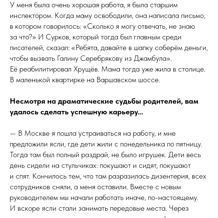
У меня была очень хорошая работа, я была старшим
инспектором. Когда маму освободили, она написала письмо,
в котором говорилось: «Сколько я могу отвечать, не знаю
за что?» И Сурков, который тогда был главным среди
писателей, сказал: «Ребята, давайте в шапку соберём деньги,
чтобы вызвать Галину Серебрякову из Джамбула».
Её реабилитировал Хрущёв. Мама тогда уже жила в столице.
В маленькой квартирке на Варшавском шоссе.
Несмотря на драматические судьбы родителей, вам
удалось сделать успешную карьеру…
— В Москве я пошла устраиваться на работу, и мне
предложили ясли, где дети жили с понедельника по пятницу.
Тогда там был полный раздрай, не было игрушек. Дети весь
день сидели на стульчиках: покушают и сидят, покушают
и спят. Кончилось тем, что там разразилась дизентерия, всех
сотрудников сняли, а меня оставили. Вместе с новым
руководителем мы начали работать иначе, по-настоящему.
И вскоре ясли стали занимать передовые места. Через