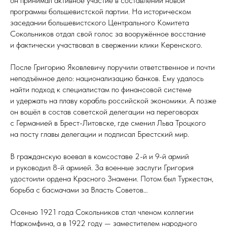
он принимал активное участие в составлении новой
программы большевистской партии. На историческом
заседании большевистского Центрального Комитета
Сокольников отдал свой голос за вооружённое восстание
и фактически участвовал в свержении клики Керенского.
После Григорию Яковлевичу поручили ответственное и почти
неподъёмное дело: национализацию банков. Ему удалось
найти подход к специалистам по финансовой системе
и удержать на плаву корабль российской экономики. А позже
он вошёл в состав советской делегации на переговорах
с Германией в Брест-Литовске, где сменил Льва Троцкого
на посту главы делегации и подписал Брестский мир.
В гражданскую воевал в комсоставе 2-й и 9-й армий
и руководил 8-й армией. За военные заслуги Григория
удостоили ордена Красного Знамени. Потом был Туркестан,
борьба с басмачами за Власть Советов…
Осенью 1921 года Сокольников стал членом коллегии
Наркомфина, а в 1922 году — заместителем народного