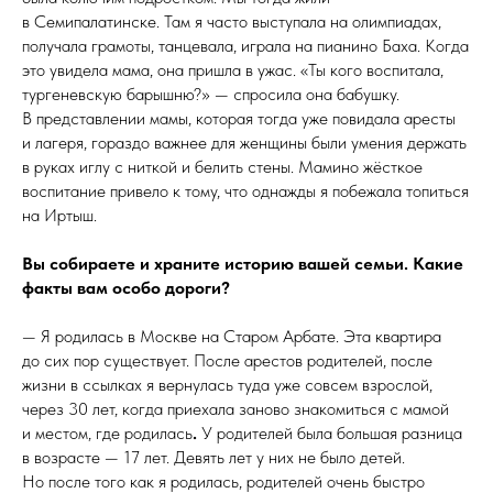
в Семипалатинске. Там я часто выступала на олимпиадах,
получала грамоты, танцевала, играла на пианино Баха. Когда
это увидела мама, она пришла в ужас. «Ты кого воспитала,
тургеневскую барышню?» — спросила она бабушку.
В представлении мамы, которая тогда уже повидала аресты
и лагеря, гораздо важнее для женщины были умения держать
в руках иглу с ниткой и белить стены. Мамино жёсткое
воспитание привело к тому, что однажды я побежала топиться
на Иртыш.
Вы собираете и храните историю вашей семьи. Какие
факты вам особо дороги?
— Я родилась в Москве на Старом Арбате. Эта квартира
до сих пор существует. После арестов родителей, после
жизни в ссылках я вернулась туда уже совсем взрослой,
через 30 лет, когда приехала заново знакомиться с мамой
и местом, где родилась
.
У родителей была большая разница
в возрасте — 17 лет. Девять лет у них не было детей.
Но после того как я родилась, родителей очень быстро