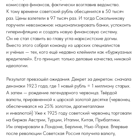
комиссара финансов, фактически возглавив ведомство.
К тому времени советский рубль обесценился в 50 тысяч
раз. Цены взлетели в 97 тысяч раз. И тогда Сокольникову
поручили невозможное: национализировать банки, успокоить
гиперинфляцию и создать новую финансовую систему.
Он не стал ставить во главу угла марксистские догмы.
Вместо этого собрал команду из царских специалистов
и учёных — тех, кого ещё недавно клеймили как «буржуазных
вредителей». Его принцип: только деловые качества, никакой
идеологии.
Результат превзошёл ожидания. Декрет за декретом: сначала
дензнаки 1923 года, где 1 новый рубль = 1 миллиону старых.
А затем — рождение легендарного червонца. Твёрдой
валюты, приравненной к царской золотой десятке (червонец
обеспечивался на 25% золотом, драгметаллами
и инвалютой) Уже к 1925 году советский червонец торговали
на биржах Австрии, Турции, Италии, Китая, Прибалтики.
Им оперировали в Лондоне, Берлине, Нью-Йорке. Впервые
после революции Советская Россия получила валюту,