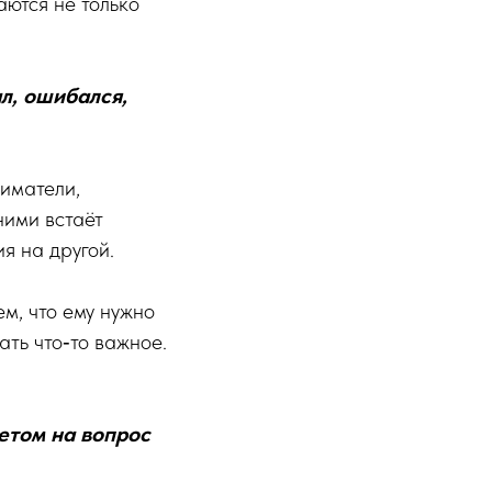
аются не только
л, ошибался,
иматели,
ними встаёт
я на другой.
м, что ему нужно
ать что‑то важное.
ветом на вопрос