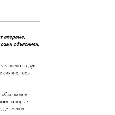
ит впервые,
ы сами объяснили,
 человека в двух
е сияние, горы
я «Сколково» —
лых», которые
, до зрелых