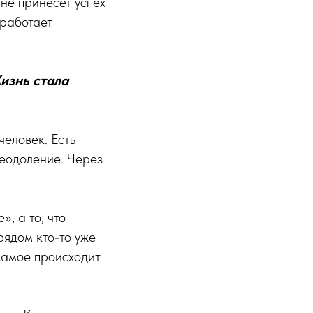
не принесёт успех
 работает
изнь стала
человек. Есть
реодоление. Через
, а то, что
рядом кто‑то уже
 самое происходит