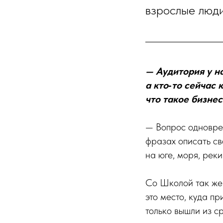
взрослые люди
— Аудитория у на
а кто‑то сейчас 
что такое бизне
— Вопрос одноврем
фразах описать св
на юге, моря, рек
Со Школой так же
это место, куда п
только вышли из с