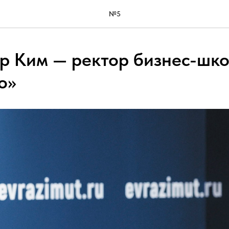
№5
р Ким — ректор бизнес-шк
о»