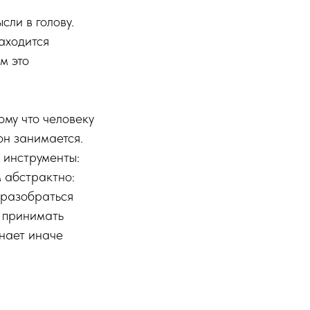
сли в голову.
аходится
м это
му что человеку
он занимается.
 инструменты:
 абстрактно:
 разобраться
к принимать
инает иначе