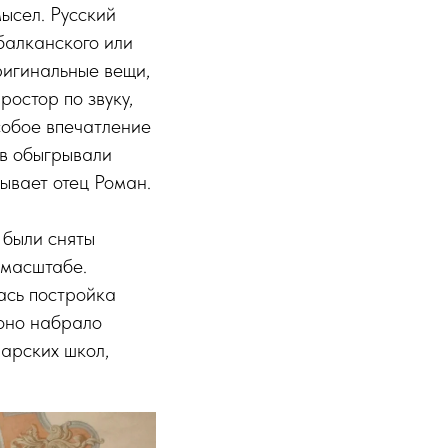
ысел. Русский
 балканского или
ригинальные вещи,
остор по звуку,
собое впечатление
ов обыгрывали
ывает отец Роман.
 были сняты
 масштабе.
ась постройка
 оно набрало
нарских школ,