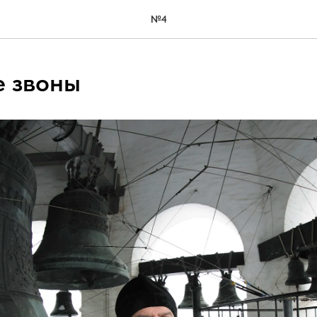
№4
 звоны