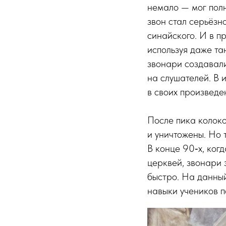
немало — мог полн
звон стал серьёзн
синайского. И в п
используя даже та
звонари создавали
на слушателей. В 
в своих произведе
После пика колоко
и уничтожены. Но 
В конце 90‑х, ког
церквей, звонари 
быстро. На данный
навыки учеников п