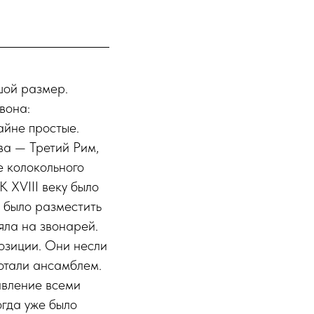
шой размер.
вона:
айне простые.
ква — Третий Рим,
е колокольного
К XVIII веку было
о было разместить
яла на звонарей.
озиции. Они несли
ботали ансамблем.
авление всеми
огда уже было