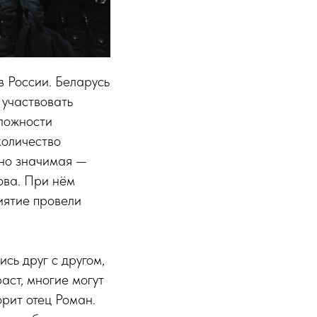
в России. Беларусь
 участвовать
сложности
количество
вно значимая —
ова. При нём
иятие провели
сь друг с другом,
аст, многие могут
орит отец Роман.