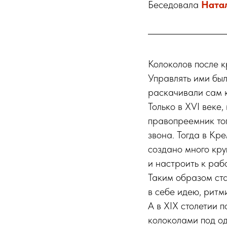
Беседовала
Ната
Колоколов после к
Управлять ими был
раскачивали сам к
Только в XVI веке
правопреемник тог
звона. Тогда в Кре
создано много кру
и настроить к раб
Таким образом ста
в себе идею, ритм
А в XIX столетии 
колоколами под од