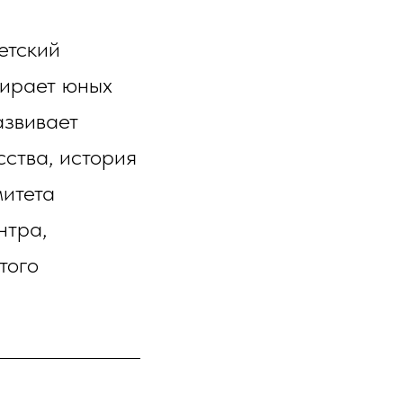
етский
бирает юных
азвивает
ства, история
митета
нтра,
того