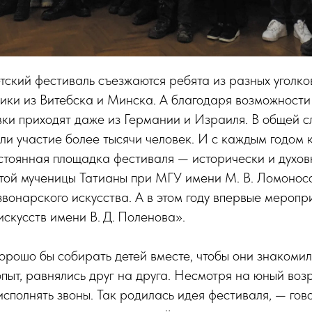
ский фестиваль съезжаются ребята из разных уголко
ики из Витебска и Минска. А благодаря возможности
ки приходят даже из Германии и Израиля. В общей 
ли участие более тысячи человек. И с каждым годом 
остоянная площадка фестиваля — исторически и духо
той мученицы Татианы при МГУ имени М. В. Ломонос
звонарского искусства. А в этом году впервые меропр
искусств имени В. Д. Поленова».
орошо бы собирать детей вместе, чтобы они знакомили
пыт, равнялись друг на друга. Несмотря на юный возр
исполнять звоны. Так родилась идея фестиваля, — гов