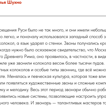
лья Шухно
рещения Руси было не так много, и они имели неболь
о легко, и поначалу использовался западный способ з
олокол, а язык ударял о стенки. Звоны получались кр
, когда нужно было осязаемое свидетельство, что Мос
о Древнего Рима, оно проявилось, в частности, в вид
мле уже звонили колокола весом более тысячи пудов. 
пных колоколов и особые типы звонниц, где всё можн
оте. Менялась и певческая культура, которая тоже вли
ли появляться художественные звоны и сложные комп
ику и мелодику. Весь этот период звонари обычно ра
появились новые системы, позволяющие настроить упр
ного человека. И звонарь — талантливых мастеров т