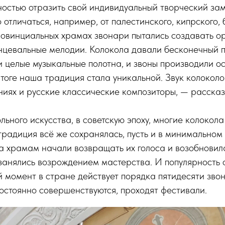
остью отразить свой индивидуальный творческий зам
о отличаться, например, от палестинского, кипрского,
ровинциальных храмах звонари пытались создавать о
нцевальные мелодии. Колокола давали бесконечный пр
 целые музыкальные полотна, и звоны производили о
итоге наша традиция стала уникальной. Звук колокол
ниях и русские классические композиторы, — рассказ
льного искусства, в советскую эпоху, многие колокола
традиция всё же сохранялась, пусть и в минимальном
да храмам начали возвращать их голоса и возобновил
занялись возрождением мастерства. И популярность
 момент в стране действует порядка пятидесяти зво
остоянно совершенствуются, проходят фестивали.