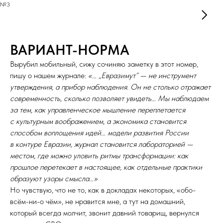
№3
ВАРИАНТ-НОРМА
Вырубил мобильный, сижу сочиняю заметку в этот номер,
пишу о нашем журнале:
«… „Евразимут“
—
не инструмент
утверждения, а прибор наблюдения. Он не столько отражает
современность, сколько позволяет увидеть… Мы наблюдаем
за тем, как управленческое мышление переплетается
с культурным воображением, а экономика становится
способом воплощения идей… модели развития России
в контуре Евразии, журнал становится лабораторией
—
местом, где можно уловить ритмы трансформации: как
прошлое перетекает в настоящее, как отдельные практики
образуют узоры смысла…»
Но чувствую, что не то, как в докладах некоторых, «обо-
всём-ни-о чём», не нравится мне, а тут на домашний,
который всегда молчит, звонит давний товарищ, вернулся