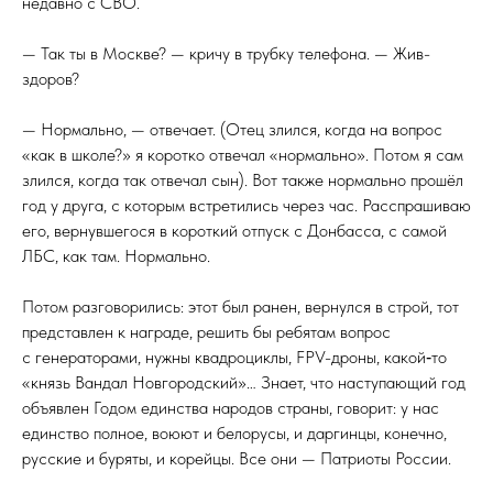
недавно с СВО.
— Так ты в Москве? — кричу в трубку телефона. — Жив-
здоров?
— Нормально, — отвечает. (Отец злился, когда на вопрос
«как в школе?» я коротко отвечал «нормально». Потом я сам
злился, когда так отвечал сын). Вот также нормально прошёл
год у друга, с которым встретились через час. Расспрашиваю
его, вернувшегося в короткий отпуск с Донбасса, с самой
ЛБС, как там. Нормально.
Потом разговорились: этот был ранен, вернулся в строй, тот
представлен к награде, решить бы ребятам вопрос
с генераторами, нужны квадроциклы, FPV-дроны, какой‑то
«князь Вандал Новгородский»… Знает, что наступающий год
объявлен Годом единства народов страны, говорит: у нас
единство полное, воюют и белорусы, и даргинцы, конечно,
русские и буряты, и корейцы. Все они — Патриоты России.