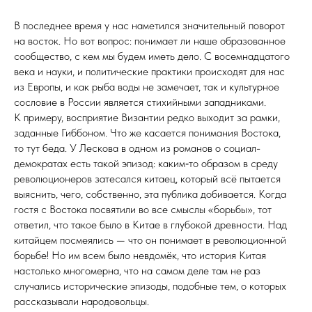
В последнее время у нас наметился значительный поворот
на восток. Но вот вопрос: понимает ли наше образованное
сообщество, с кем мы будем иметь дело. С восемнадцатого
века и науки, и политические практики происходят для нас
из Европы, и как рыба воды не замечает, так и культурное
сословие в России является стихийными западниками.
К примеру, восприятие Византии редко выходит за рамки,
заданные Гиббоном. Что же касается понимания Востока,
то тут беда. У Лескова в одном из романов о социал-
демократах есть такой эпизод: каким‑то образом в среду
революционеров затесался китаец, который всё пытается
выяснить, чего, собственно, эта публика добивается. Когда
гостя с Востока посвятили во все смыслы «борьбы», тот
ответил, что такое было в Китае в глубокой древности. Над
китайцем посмеялись — что он понимает в революционной
борьбе! Но им всем было невдомёк, что история Китая
настолько многомерна, что на самом деле там не раз
случались исторические эпизоды, подобные тем, о которых
рассказывали народовольцы.