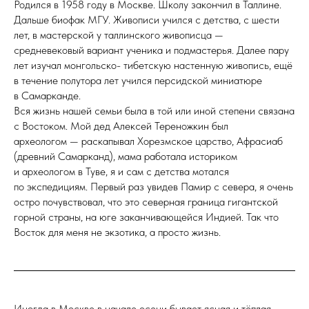
Родился в 1958 году в Москве. Школу закончил в Таллине.
Дальше биофак МГУ. Живописи учился с детства, с шести
лет, в мастерской у таллинского живописца —
средневековый вариант ученика и подмастерья. Далее пару
лет изучал монгольско- тибетскую настенную живопись, ещё
в течение полутора лет учился персидской миниатюре
в Самарканде.
Вся жизнь нашей семьи была в той или иной степени связана
с Востоком. Мой дед Алексей Тереножкин был
археологом — раскапывал Хорезмское царство, Афрасиаб
(древний Самарканд), мама работала историком
и археологом в Туве, я и сам с детства мотался
по экспедициям. Первый раз увидев Памир с севера, я очень
остро почувствовал, что это северная граница гигантской
горной страны, на юге заканчивающейся Индией. Так что
Восток для меня не экзотика, а просто жизнь.
Иногда в Москве в начале осени бывает ясная и тёплая