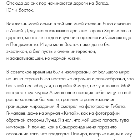
Отсюда до сих пор начинаются дороги на Запад,
Юг и Восток.
Вся жизнь моей семьи в той или иной степени была связана
с Азией. Дедушка раскапывал древние города Хорезмского
царства, много лет отдал изучению археологии Самарканда
и Пенджикента. И для меня Восток никогда не был
экзотикой, а был пусть и очень интересной,
и захватывающей, но нормой жизни.
В советское время мы были изолированы от Большого мира,
но наша страна была настолько огромна и разнообразна, что
большой несвободы я, по крайней мере, не чувствовал. Мой
интерес к культурам Азии вполне находил себе пищу, но всё
равно хотелось большего, границы страны казались
границами мироздания. Я смотрел на фотографии Тибета,
Гималаев, даже на журнал «Китай», как на фотографии
обратной стороны Луны. Я знал, что мой шанс попасть туда
ничтожен. Я помню, как в Самарканде меня поразило
осознание того, что предгорья Памира, которые видны к югу