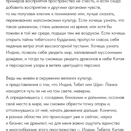
примеров восприятия пространства не счесть, и если сюда
добавить восприятие и другими органами чувств,
то мы получаем ключик к пониманию или, лучше сказать,
переживанию малознакомых культур. Если хочешь узнать, что
такое шаманизм, стань шаманом на время, или хотя бы
поживи в той же среде, подыши тем же воздухом. Если хочешь
открыть тайны тибетского буддизма, пропусти сквозь себя
ледяные ветра этой высокогорной пустыни. Хочешь узнать
Индию, позволь себе увидеть мир, заливаемый муссонными
дождями, и тогда ты сможешь увидеть драконов в небе Китая
и персидские узоры в ветвях цветущего персика.
Ведь мы живём в окружении великих культур,
и представления о том, что Индия, Тибет или Шри- Ланка
находятся чуть ли не на том свете, неверны.
А определившись с соседями, близкими и дальними, осознав
своё место в мире, мы сможем обрести точку опоры и,
оттолкнувшись от неё, начать движение дальше. Конечно,
в разных областях это происходит уже и сейчас, наука
и бизнес не дремлют, но для меня важно ощутить единство
и многообразие этого пространства — Индии, Тибета, Китая,