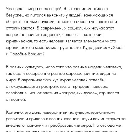
Человек — мера всех вещей. Я в течение многих лет
безуспешно пытался выяснить у людей, занимающихся
общественными науками, от какого образа человека они
отталкиваются. В современных социальных науках этот
вопрос не принято задавать, человек — категория
юридическая, то есть человек является элементом чисто
юридического механизма. Грустно это. Куда делись «Образ
и Подобие Божье»?
В разных культурах, мало того что разные модели человека,
так ещё и совершенно разное мировосприятие, видение
мира. В авраамических культурах человек отделён
от окружающего пространства, от природы, человек,
освободившись от влияния «природных духов», отрывался
от корней.
Конечно, это дало невероятный импульс материальному
развитию и привело к возникновению науки как инструмента
внешнего познания и преобразования мира. Но отсюда же
и экзистенциальное отчуждение, и провал в одиночество,