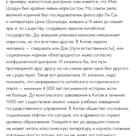
к примеру, маоистская доктрина: нам кажется, что Мао
Цзэдун был крайне левым марксистом. На самом деле,
великий кормчий был последователем философа Ли Сы
и императора Цинь Шихуанди, живших в III веке до нашей
эры и, по существу, создавших единое китайское
государство. Да, внешняя упаковка маоизма напоминает
марксизм, но это все‑таки другое. В Китае задача
человека — следовать или Дао (пути естественности), или
социальным нормам «благородного» мужа согласно
конфуцианской доктрине. И казалось бы, эти пути
противоречат друг другу, но на самом деле одно без другого
не существует. Такая вот диалектика. И, конечно, надо
понимать, что непрерывность китайского исторического
опыта — минимум 4 000 лет письменной истории, если
не больше. До монгольского завоевания в Китае в течение
1600 лет существовал аналог наших учебных заведений
государственного управления. В Китае общество сословное,
социальным лифтом что сегодня, что в древности служил
уровень образования. Учащийся лет до двадцати толком
не может читать классическую литературу и изучать сложные
доктрины просто потому, что он не знает достаточного