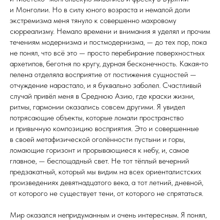
и Монголии. Но в силу юного возраста и немалой доли
экстремизма меня тянуло к совершенно махровому
сюрреализму. Немало времени и внимания я уделял и прочим
течениям модернизма и постмодернизма, — до тех пор, пока
не понял, что всё это — просто перебирание поверхностных
архетипов, беготня по кругу, дурная бесконечность. Какая‑то
пелена отделяла восприятие от постижения сущностей —
отчуждение нарастало, и я буквально заболел. Счастливый
случай привёл меня в Среднюю Азию, где краски жизни,
ритмы, гармонии оказались совсем другими. Я увидел
потрясающие объекты, которые ломали пространство
и привычную композицию восприятия. Это и совершенные
в своей метафизической оголённости пустыни и горы,
ломающие горизонт и прорывающиеся к небу, и, самое
главное, — беспощадный свет. Не тот тёплый вечерний
предзакатный, который мы видим на всех ориенталистских
произведениях девятнадцатого века, а тот летний, дневной,
от которого не существует тени, от которого не спрятаться.
Мир оказался непридуманным и очень интересным. Я понял,