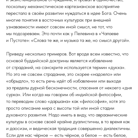
поскольку механистическое картезианское восприятие
перестало в своём развитии нуждаться в идее Бога. Очень
многие понятия в восточных культурах при внешней
узнаваемости имеют совсем иной смысл, не тот, что
мы подозреваем. Это почти как у Пелевина в «Чапаеве
и Пустоте»: «Слова те же, и музыка та же, но смысл другой».
Приведу несколько примеров. Вот вроде всем известно, что
основой буддийской доктрины является избавление
от страданий, на санскрите используется термин «дукха».
Но это не совсем страдание, это скорее «надоело» или
«обрыдло», то есть речь идёт об избавлении или выходе
за пределы дурной бесконечности, спасения от некоего «дня
сурка». Или когда мы говорим об индийской философии,
то переводим слово «даршана» как «философия», хотя это
просто описание мира с высоты той или иной стадии
духовного развития. Надо иметь в виду, что авраамические
культуры в основе своей крайне дуалистичны, в то время как
и даосизм, и ведическая традиция совершенно диалектичны.
Если для нас чёрное — есть чёрное, а белое — есть белое,