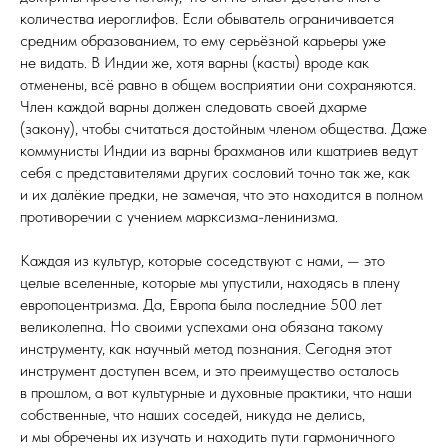
количества иероглифов. Если обыватель ограничивается
средним образованием, то ему серьёзной карьеры уже
не видать. В Индии же, хотя варны (касты) вроде как
отменены, всё равно в общем восприятии они сохраняются.
Член каждой варны должен следовать своей дхарме
(закону), чтобы считаться достойным членом общества. Даже
коммунисты Индии из варны брахманов или кшатриев ведут
себя с представителями других сословий точно так же, как
и их далёкие предки, не замечая, что это находится в полном
противоречии с учением марксизма-ленинизма.
Каждая из культур, которые соседствуют с нами, — это
целые вселенные, которые мы упустили, находясь в плену
европоцентризма. Да, Европа была последние 500 лет
великолепна. Но своими успехами она обязана такому
инструменту, как научный метод познания. Сегодня этот
инструмент доступен всем, и это преимущество осталось
в прошлом, а вот культурные и духовные практики, что наши
собственные, что наших соседей, никуда не делись,
и мы обречены их изучать и находить пути гармоничного