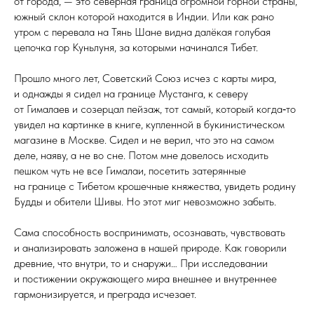
от города, — это северная граница огромной горной страны,
южный склон которой находится в Индии. Или как рано
утром с перевала на Тянь Шане видна далёкая голубая
цепочка гор Куньлуня, за которыми начинался Тибет.
Прошло много лет, Советский Союз исчез с карты мира,
и однажды я сидел на границе Мустанга, к северу
от Гималаев и созерцал пейзаж, тот самый, который когда‑то
увидел на картинке в книге, купленной в букинистическом
магазине в Москве. Сидел и не верил, что это на самом
деле, наяву, а не во сне. Потом мне довелось исходить
пешком чуть не все Гималаи, посетить затерянные
на границе с Тибетом крошечные княжества, увидеть родину
Будды и обители Шивы. Но этот миг невозможно забыть.
Сама способность воспринимать, осознавать, чувствовать
и анализировать заложена в нашей природе. Как говорили
древние, что внутри, то и снаружи… При исследовании
и постижении окружающего мира внешнее и внутреннее
гармонизируется, и преграда исчезает.