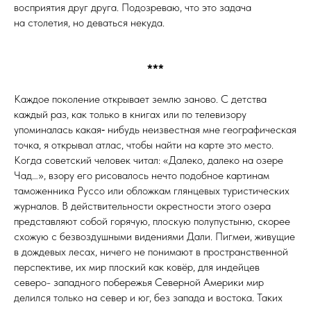
восприятия друг друга. Подозреваю, что это задача
на столетия, но деваться некуда.
***
Каждое поколение открывает землю заново. С детства
каждый раз, как только в книгах или по телевизору
упоминалась какая‑ нибудь неизвестная мне географическая
точка, я открывал атлас, чтобы найти на карте это место.
Когда советский человек читал: «Далеко, далеко на озере
Чад…», взору его рисовалось нечто подобное картинам
таможенника Руссо или обложкам глянцевых туристических
журналов. В действительности окрестности этого озера
представляют собой горячую, плоскую полупустыню, скорее
схожую с безвоздушными видениями Дали. Пигмеи, живущие
в дождевых лесах, ничего не понимают в пространственной
перспективе, их мир плоский как ковёр, для индейцев
северо- западного побережья Северной Америки мир
делился только на север и юг, без запада и востока. Таких