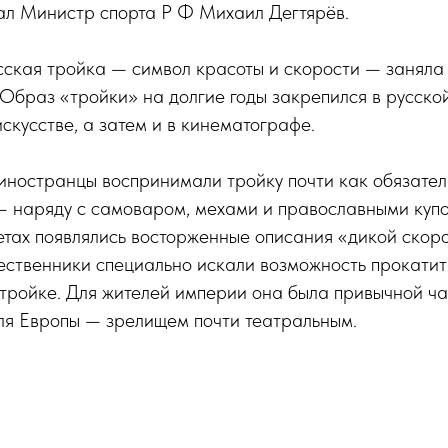
ал Министр спорта Р Ф Михаил Дегтярёв.
сская тройка — символ красоты и скорости — заняла
 Образ «тройки» на долгие годы закрепился в русско
скусстве, а затем и в кинематографе.
иностранцы воспринимали тройку почти как обязате
 — наряду с самоваром, мехами и православными куп
етах появлялись восторженные описания «дикой скор
ественники специально искали возможность прокатит
тройке. Для жителей империи она была привычной ч
ля Европы — зрелищем почти театральным.