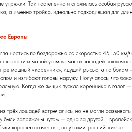
е упряжки. Так постепенно и сложилась особая русс
рка, а именно тройка, идеально подходившая для длин
рее Европы
огла нестись по бездорожью со скоростью 45−50 км/
т скорости и малой утомляемости лошадей заключалс
нтре мощный «коренник», идущий рысью, а по бокам 
лопом и изгибают головы наружу. Получалось, что бок
ральную. Когда же ямщик пускал коренника в галоп — 
ли.
из трёх лошадей встречались, но не могли развивать
ку были запряжены цугом — одна за другой. Европейс
были хорошего качества, но узкими, российские же —