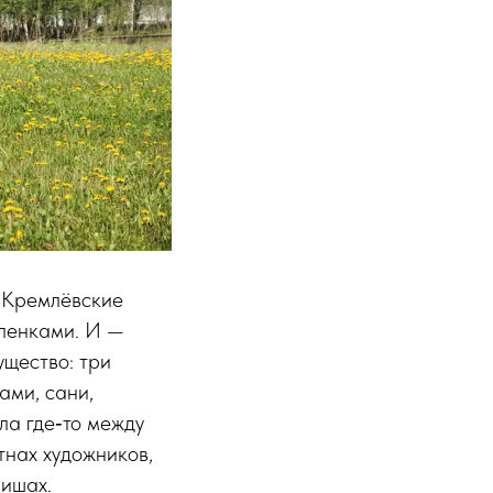
. Кремлёвские
аленками. И —
ущество: три
ами, сани,
ла где‑то между
тнах художников,
фишах.