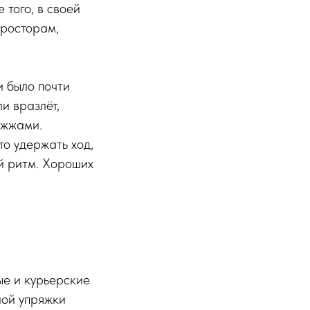
 того, в своей
просторам,
и было почти
и вразлёт,
ожжами.
о удержать ход,
й ритм. Хороших
ые и курьерские
ной упряжки