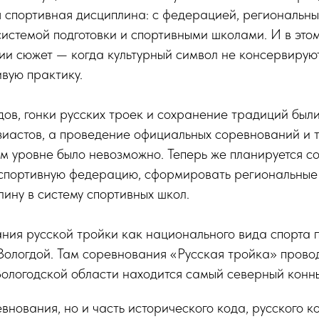
я спортивная дисциплина: с федерацией, региональн
истемой подготовки и спортивными школами. И в этом
и сюжет — когда культурный символ не консервируют
вую практику.
годов, гонки русских троек и сохранение традиций был
зиастов, а проведение официальных соревнований и 
 уровне было невозможно. Теперь же планируется с
портивную федерацию, сформировать региональные
лину в систему спортивных школ.
ия русской тройки как национального вида спорта 
Вологдой. Там соревнования «Русская тройка» пров
Вологодской области находится самый северный конны
евнования, но и часть исторического кода, русского к