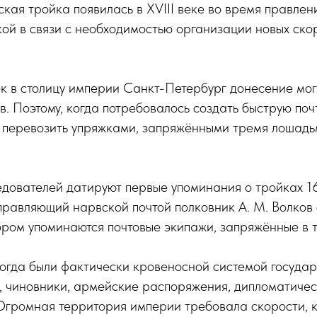
сская тройка появилась в XVIII веке во время правле
кой в связи с необходимостью организации новых ско
к в столицу империи Санкт-Петербург донесение мог
в. Поэтому, когда потребовалось создать быструю поч
и перевозить упряжками, запряжёнными тремя лошадь
едователей датируют первые упоминания о тройках 1
 управляющий нарвской почтой полковник А. М. Волков
ором упоминаются почтовые экипажи, запряжённые в 
огда были фактически кровеносной системой государ
, чиновники, армейские распоряжения, дипломатичес
Огромная территория империи требовала скорости, к