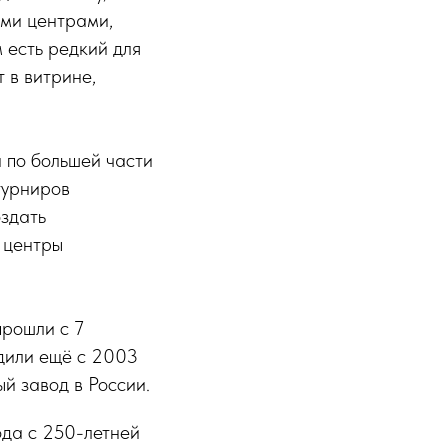
ыми центрами,
 есть редкий для
 в витрине,
и по большей части
турниров
оздать
 центры
прошли с 7
одили ещё с 2003
й завод в России.
ода с 250-летней