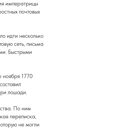
ния императрицы
ростных почтовых
ло идти несколько
товую сеть, письма
ми. Быстрыми
6 ноября 1770
 составил
три лошади.
ства. По ним
кая переписка,
оторую не могли