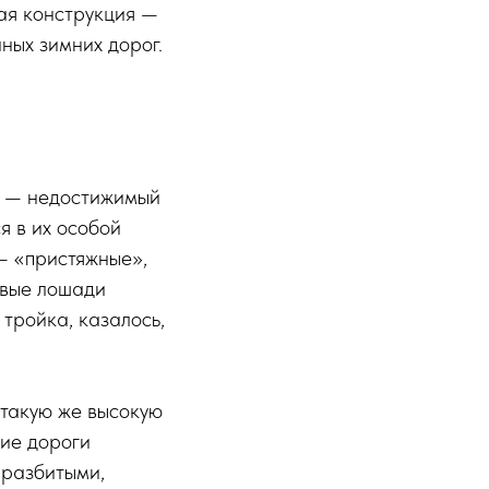
кая конструкция —
ных зимних дорог.
ч — недостижимый
я в их особой
— «пристяжные»,
овые лошади
тройка, казалось,
 такую же высокую
кие дороги
 разбитыми,