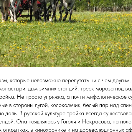
азы, которые невозможно перепутать ни с чем другим
монастыри, дым зимних станций, треск мороза под в
тройка. Не просто упряжка, а почти мифологическое с
ые в стороны дугой, колокольчик, белый пар над спин
ю даль. В русской культуре тройка всегда существова
ендой. Она появлялась у Гоголя и Некрасова, на поло
 открытках, в кинохронике и на дореволюционных а