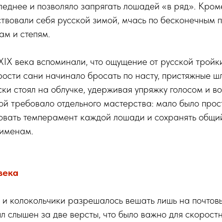
еднее и позволяло запрягать лошадей «в ряд». Кроме
ствовали себя русской зимой, мчась по бесконечным 
ам и степям.
IX века вспоминали, что ощущение от русской тройк
ости сани начинало бросать по насту, пристяжные шл
ки стоял на облучке, удерживая упряжку голосом и в
й требовало отдельного мастерства: мало было прост
вовать темперамент каждой лошади и сохранять общи
 именам.
века
и колокольчики разрешалось вешать лишь на почтов
ыл слышен за две версты, что было важно для скорост