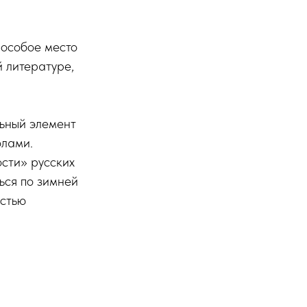
 особое место
й литературе,
льный элемент
олами.
ости» русских
ься по зимней
астью