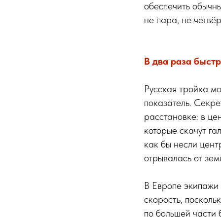
обеспечить обычны
не пара, не четвё
В два раза быст
Русская тройка м
показатель. Секре
расстановке: в це
которые скачут га
как бы несли цент
отрывалась от зем
В Европе экипажи 
скорость, посколь
по большей части 