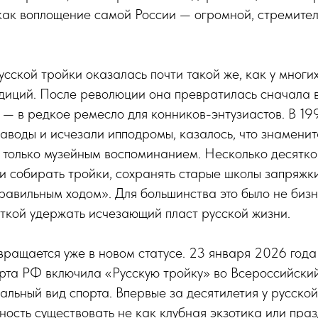
как воплощение самой России — огромной, стремител
усской тройки оказалась почти такой же, как у многи
диций. После революции она превратилась сначала 
 — в редкое ремесло для конников-энтузиастов. В 199
аводы и исчезали ипподромы, казалось, что знаменит
 только музейным воспоминанием. Несколько десятко
 собирать тройки, сохранять старые школы запряжки
равильным ходом». Для большинства это было не биз
ыткой удержать исчезающий пласт русской жизни.
вращается уже в новом статусе. 23 января 2026 года
рта РФ включила «Русскую тройку» во Всероссийски
альный вид спорта. Впервые за десятилетия у русско
ность существовать не как клубная экзотика или пра