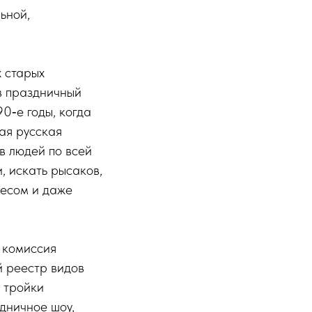
ьной,
х старых
в праздничный
0‑е годы, когда
ая русская
в людей по всей
, искать рысаков,
несом и даже
 комиссия
й реестр видов
й тройки
здничное шоу,