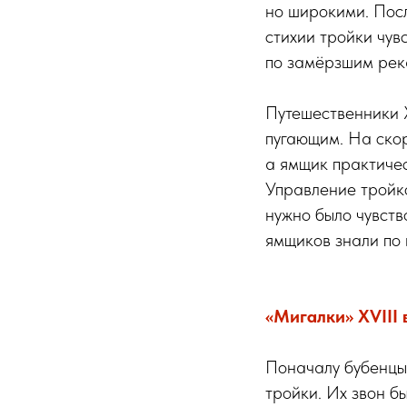
но широкими. Посл
стихии тройки чув
по замёрзшим рек
Путешественники X
пугающим. На скор
а ямщик практичес
Управление тройко
нужно было чувст
ямщиков знали по
«Мигалки» XVIII 
Поначалу бубенцы 
тройки. Их звон б