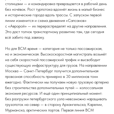
столицами — и командировка превращается в рабочий день
без ночёвок. Рост турпотока вдохнёт жизнь в малый бизнес
и исторические города вдоль трассы. С запуском первой
линии изменится и схема движения «Сапсанов»
с «Авророй» — их перераспределят на другие направления.
Это даст толчок транспортному развитию там, где сегодня
всё забито под завязку.
Но для ВСМ время — категория не только пассажирская,
но и экономическая. Высокоскоростная магистраль возьмёт
на себя скоростной пассажирский трафик и высвободит
существующую инфраструктуру для грузов. На направлении
Москва — Санкт-Петербург получится дополнительная
провозная способность примерно в 30 миллионов тонн
ежегодно. Фактически мы получаем новую грузовую артерию
без строительства дополнительных путей — колоссальная
экономия ресурсов. И ещё один принципиальный момент:
без разгрузки петербургского узла невозможно наращивать
грузопоток на север — в сторону Архангельска, Карелии,
Мурманска, арктических портов. Первая линия ВСМ