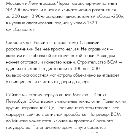
Москвой и Ленинградом. Через год экспериментальный
ЭР‑200 доказал: и в нашем климате можно разгоняться
за 200 км/ч. В 90‑е рождался двухсистемный «Сокол‑250»,
в нулевые адаптировали под нашу колею 1520
мм «Сапсаны».
Скорость для России — острая тема. С нашими
расстояниями без неё просто нельзя. Не справимся —
вылетим из глобальной экономической гонки. А следом
начнёт отставать и качество жизни. Строительство ВСМ —
один из ответов. На дистанции от 300 до 1 000
км высокоскоростная магистраль объективно выигрывает
у авиации, если считать от двери до двери.
Сейчас мы строим первую линию Москва — Санкт-
Петербург. Обкатываем уникальные технологии. Появятся ли
другие направления? Да, Президент об этом говорил, все
маршруты сейчас в активной проработке. Например, ВСМ
до Минска может стать ключевым проектом Союзного
государства. Потенциально время в пути срежется