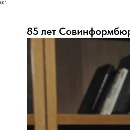
№5
85 лет Совинформбю