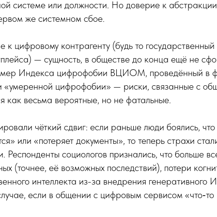
ой системе или должности. Но доверие к абстракции
ервом же системном сбое.
ие к цифровому контрагенту (будь то государственный
плейса) — сущность, в обществе до конца ещё не сф
амер Индекса цифрофобии ВЦИОМ, проведённый в ф
ии «умеренной цифрофобии» — риски, связанные с об
я как весьма вероятные, но не фатальные.
ровали чёткий сдвиг: если раньше люди боялись, чт
ся» или «потеряет документы», то теперь страхи стал
. Респонденты социологов признались, что больше все
ых (точнее, её возможных последствий), потери когни
венного интеллекта из-за внедрения генеративного 
лучае, если в общении с цифровым сервисом «что‑то 