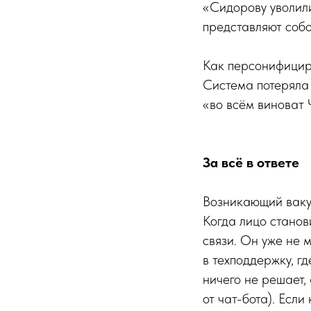
«Сидорову уволили
представляют соб
Как персонифициро
Система потеряла 
«во всём виноват
За всё в ответе
Возникающий вакуу
Когда лицо стано
связи. Он уже не 
в техподдержку, гд
ничего не решает, 
от чат-бота). Есл