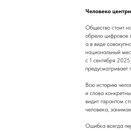
Человеко центр
Общество стоит на
обрело цифровое л
а в виде совокупн
национальный месс
с 1 сентября 2025
предусматривает п
Всю историю челов
и слова конкретны
видит гарантом ст
человека, занимаю
Ошибка всегда пе