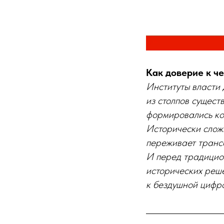
Как доверие к ч
Институты власти
из столпов сущест
формировались ко
Исторически слож
переживает трансф
И перед традицио
исторических реш
к бездушной цифр