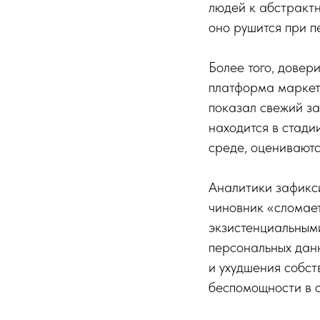
людей к абстрактн
оно рушится при п
Более того, довер
платформа маркет
показал свежий з
находится в стад
среде, оцениваютс
Аналитики зафикси
чиновник «сломает
экзистенциальными
персональных данн
и ухудшения собст
беспомощности в с