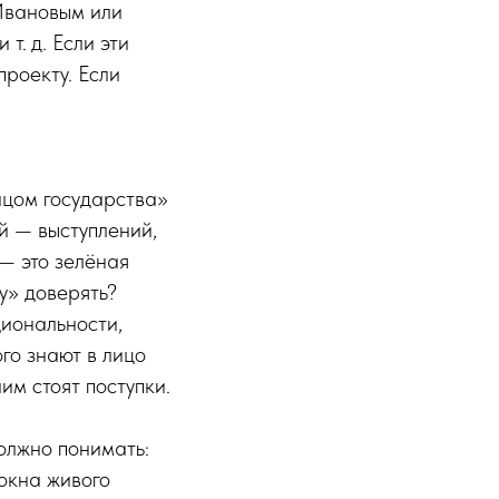
Ивановым или
т. д. Если эти
проекту. Если
ицом государства»
й — выступлений,
 — это зелёная
у» доверять?
циональности,
го знают в лицо
им стоят поступки.
должно понимать:
окна живого