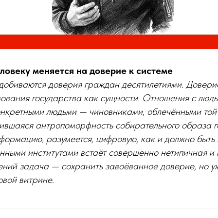
еловеку меняется на доверие к системе
 добиваются доверия граждан десятилетиями. Довери
вования государства как сущности. Отношения с людь
нкретными людьми — чиновниками, облечёнными той 
ившаяся антропоморфность собирательного образа г
ормацию, разумеется, цифровую, как и должно быть в
нными институтами встаёт совершенно нетипичная и
ений задача — сохранить завоёванное доверие, но у
овой витрине.