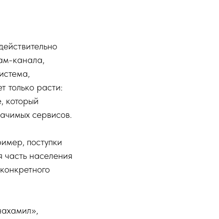
действительно
ам-канала,
истема,
т только расти:
, который
начимых сервисов.
ример, поступки
я часть населения
 конкретного
нахамил»,