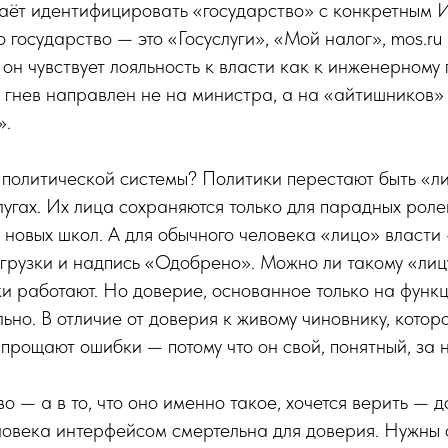
аёт идентифицировать «государство» с конкретным 
 государство — это «Госуслуги», «Мой налог», mos.ru и 
 он чувствует лояльность к власти как к инженерному 
 гнев направлен не на министра, а на «айтишников»
».
я политической системы? Политики перестают быть «л
лугах. Их лица сохраняются только для парадных роле
 новых школ. А для обычного человека «лицо» власти
агрузки и надпись «Одобрено». Можно ли такому «лиц
и работают. Но доверие, основанное только на функ
ьно. В отличие от доверия к живому чиновнику, которо
 прощают ошибки — потому что он свой, понятный, за н
о — а в то, что оно именно такое, хочется верить — 
ловека интерфейсом смертельна для доверия. Нужны 