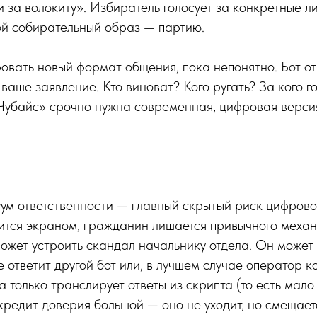
 за волокиту». Избиратель голосует за конкретные л
ой собирательный образ — партию.
вать новый формат общения, пока непонятно. Бот от
ваше заявление. Кто виноват? Кого ругать? За кого г
 Чубайс» срочно нужна современная, цифровая верси
м ответственности — главный скрытый риск цифровог
вится экраном, гражданин лишается привычного меха
может устроить скандал начальнику отдела. Он может
е ответит другой бот или, в лучшем случае оператор 
а только транслирует ответы из скрипта (то есть мало
и кредит доверия большой — оно не уходит, но смещает