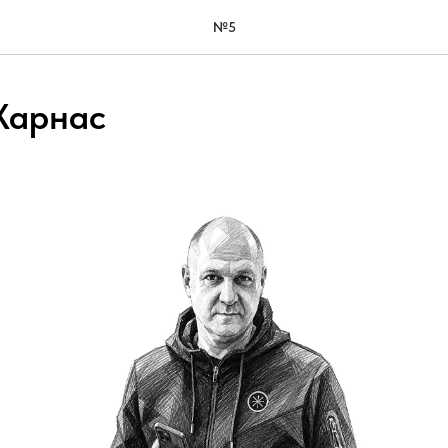
№5
Харнас