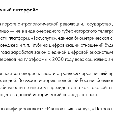
ичный интерфейс
 пороге антропологической революции. Государство 
ицо — не в виде очередного губернаторского телегр
ости платформ: «Госуслуги», единая биометрическая с
енджер и т. п. Глубина цифровизации отношений буде
 года заработал закон о единой цифровой экосистеме
еревод на платформы к 2030 году всех социально з
ечества доверие к власти строилось через личный п
х людей. Возьмите историю новейшей России: больша
абильности не институт президентства как таковой, а
щего в данный исторический период этот пост.
рсонифицировалась: «Иванов взял взятку», «Петров 