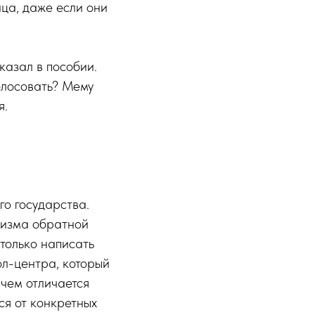
ица, даже если они
казал в пособии.
олосовать? Мему
я.
о государства.
низма обратной
 только написать
кол-центра, который
 чем отличается
ся от конкретных