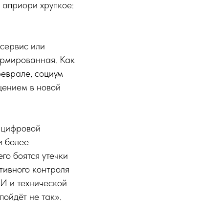
 априори хрупкое:
 сервис или
ормированная. Как
еврале, социум
щением в новой
о цифровой
и более
го боятся утечки
тивного контроля
ИИ и технической
пойдёт не так».