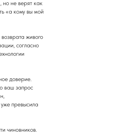
 но не верят как
ть «а кому вы мой
 возврата живого
зации, согласно
технологии
ное доверие.
то ваш запрос
н,
 уже превысила
ти чиновников.