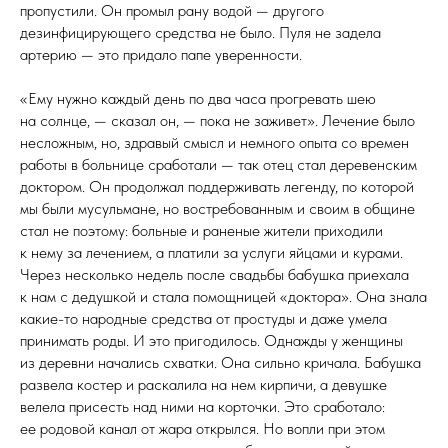
пропустили. Он промыл рану водой — другого
дезинфицирующего средства не было. Пуля не задела
артерию — это придало папе уверенности.
«Ему нужно каждый день по два часа прогревать шею
на солнце, — сказал он, — пока не заживет». Лечение было
несложным, но, здравый смысл и немного опыта со времен
работы в больнице сработали — так отец стал деревенским
доктором. Он продолжал поддерживать легенду, по которой
мы были мусульмане, но востребованным и своим в общине
стал не поэтому: больные и раненые жители приходили
к нему за лечением, а платили за услуги яйцами и курами.
Через несколько недель после свадьбы бабушка приехала
к нам с дедушкой и стала помощницей «доктора». Она знала
какие-то народные средства от простуды и даже умела
принимать роды. И это пригодилось. Однажды у женщины
из деревни начались схватки. Она сильно кричала. Бабушка
развела костер и раскалила на нем кирпичи, а девушке
велела присесть над ними на корточки. Это сработало:
ее родовой канал от жара открылся. Но вопли при этом