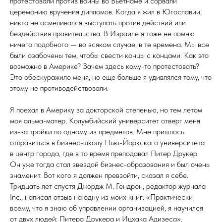
протестовали против войны во Вьетнаме и сорвали
церемонию вручения дипломов. Когда я жил в Югославии,
никто не осмеливался выступать против действий или
бездействия правительства. В Израиле я тоже не помню
ничего подобного — во всяком случае, в те времена. Мы все
были озабочены тем, чтобы свести концы с концами. Как это
возможно в Америке? Зачем здесь кому-то протестовать?
Это обескуражило меня, но еще больше я удивлялся тому, что
этому не противодействовали.
Я поехал в Америку за докторской степенью, но тем летом
моя альма-матер, Колумбийский университет отверг меня
из-за тройки по одному из предметов. Мне пришлось
отправиться в бизнес-школу Нью-Йоркского университета
в центр города, где в то время преподавал Питер Друкер.
Он уже тогда стал звездой бизнес-образования и был очень
знаменит. Вот кого я должен превзойти, сказал я себе.
Тридцать лет спустя Джордж М. Гендрон, редактор журнала
Inc., написал отзыв на одну из моих книг: «Практически
всему, что я знаю об управлении организацией, я научился
от двух людей: Питера Друкера и Ицхака Адизеса».