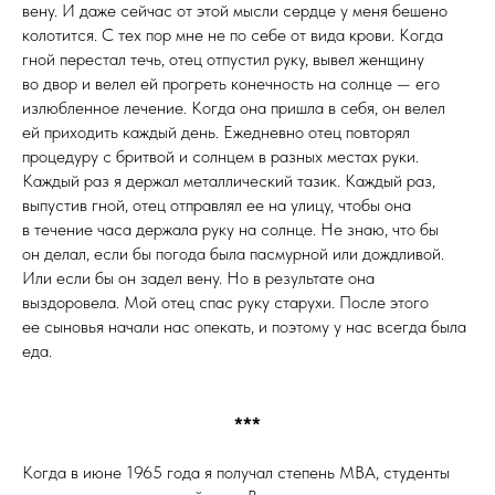
вену. И даже сейчас от этой мысли сердце у меня бешено
колотится. С тех пор мне не по себе от вида крови. Когда
гной перестал течь, отец отпустил руку, вывел женщину
во двор и велел ей прогреть конечность на солнце — его
излюбленное лечение. Когда она пришла в себя, он велел
ей приходить каждый день. Ежедневно отец повторял
процедуру с бритвой и солнцем в разных местах руки.
Каждый раз я держал металлический тазик. Каждый раз,
выпустив гной, отец отправлял ее на улицу, чтобы она
в течение часа держала руку на солнце. Не знаю, что бы
он делал, если бы погода была пасмурной или дождливой.
Или если бы он задел вену. Но в результате она
выздоровела. Мой отец спас руку старухи. После этого
ее сыновья начали нас опекать, и поэтому у нас всегда была
еда.
***
Когда в июне 1965 года я получал степень MBA, студенты