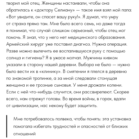
творил мой отец. Женщины настаивали, чтобы она
обратилась к «доктору Селману» — такое имя взял мой папа:
«Вот увидите, он спасет вашу руку!». Я думал, что умру
от страха прямо там. Мне было всего семь, но даже тогда
я понимал, что случай слишком серьезный, чтобы отец мог
помочь. Я знал, что у него нет медицинского образования.
Армейский хирург уже поставил диагноз. Нужна операция.
Разве можно вылечить ее воспалившуюся руку с помощью
солнца и гигиены? Я в ужасе молчал. Мужчины кивком
указали в сторону нашей деревни. Выбора не было — нужно
было вести их в «клинику». В смятении я плелся в деревню
по знакомой тропинке, а за мной следовали стонущая
женщина и ее грозные сыновья. У меня дрожали колени.
Если с ней что-нибудь случится, они рассвирепеют. Скорее
всего, нам отрежут головы. Во время войны, в горах, вдали
от цивилизации, нас некому будет защитить.
Мне потребовалось полвека, чтобы понять: эта установка
помогала избегать трудностей и опасностей от близких
отношений