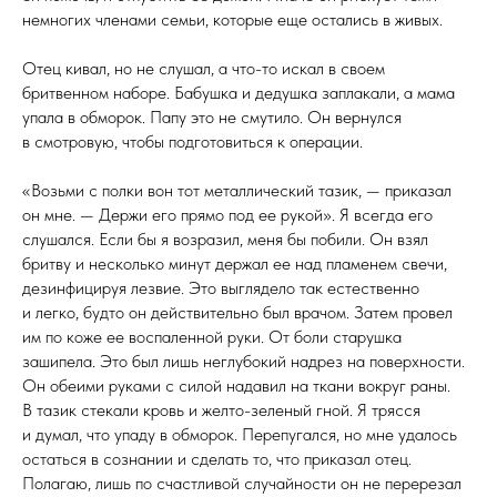
немногих членами семьи, которые еще остались в живых.
Отец кивал, но не слушал, а что-то искал в своем
бритвенном наборе. Бабушка и дедушка заплакали, а мама
упала в обморок. Папу это не смутило. Он вернулся
в смотровую, чтобы подготовиться к операции.
«Возьми с полки вон тот металлический тазик, — приказал
он мне. — Держи его прямо под ее рукой». Я всегда его
слушался. Если бы я возразил, меня бы побили. Он взял
бритву и несколько минут держал ее над пламенем свечи,
дезинфицируя лезвие. Это выглядело так естественно
и легко, будто он действительно был врачом. Затем провел
им по коже ее воспаленной руки. От боли старушка
зашипела. Это был лишь неглубокий надрез на поверхности.
Он обеими руками с силой надавил на ткани вокруг раны.
В тазик стекали кровь и желто-зеленый гной. Я трясся
и думал, что упаду в обморок. Перепугался, но мне удалось
остаться в сознании и сделать то, что приказал отец.
Полагаю, лишь по счастливой случайности он не перерезал