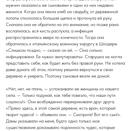
мужчин оказались ее сыновьями и один из них недавно
женился. Когда она пекла хлеб на свадьбу, от деревянной
лопаты откололась большая щепка и проткнула ей руку.
Сначала она не обратила на это внимание, но позже рана
воспалилась: вся кисть распухла, а инфекция
распространилась вверх по конечности. Тогда она
обратилась к итальянскому военному хирургу в Шкодере.
«Слишком поздно, — сказал он ей. — Она сильно
инфицирована. Ее нужно ампутировать». Старушка не могла
представить себе, как будет жить без правой руки. Не хотела
даже думать об этом, поэтому решила вернуться в свою
деревню и умереть. Поэтому сыновья везли ее домой.
«Нет, нет, не плачь, — успокаивали ее женщины из нашего
села. — Только подумай, как тебе повезло, что наши пути
сошлись!». Они возбужденно перекрикивали друг друга.
«Прямо здесь, в этой самой деревне, есть врач, который
творит чудеса! — объявили они. — Смотрите! Вот его сын!».
Дамы указывали на меня, будто одно только мое
существование доказывало подлинность чудес, которые