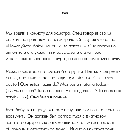
***
Мы вошли в комнату для осмотра. Отец говорил своим
резким, но приятным голосом врача. Он звучал уверенно.
«Пожалуйста, бабушка, снимите повязки». Она послушно
выполнила его указания и рассказала о диагнозе
итальянского военного хирурга, пока папа осматривал руку.
Мама посмотрела на сыновей старушки. Пытаясь сдержать
слезы, она взмолилась на ладино: «Estas loku? Tu no sos
doctor! Que estas haziendo? Mos vas a matar a todos!»
(«С ума сошел? Ты же не врач! Что ты делаешь? Ты всех нас
погубишь!»). Она была в панике.
Мои бабушка и дедушка тоже испугались и попытались его
вразумить. Он должен был согласиться с диагнозом
военного хирурга, сказать женщине, что ничем не может
ей помочь, и отпустить ее домой. Иначе он рискует теми