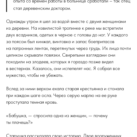
опыта со времен работы в больнице сработали – так отец
стал деревенским доктором.
Однажды утром я шел за водой вместе с двумя женщинами
из деревни. На извилистой тропинке к реке мы встретили
двух всадников, одетых в черное с головы до ног. У каждого
за поясом был кинжал, винтовка и запас боеприпасов
на патронных лентах, перетянутых через грудь. Их лица почти
целиком скрывали повязки. Свирепыми взглядами они
походили на злодеев, которых я гораздо позже видел
в вестернах. Казалось, они испепелят нас. Я собрал все
мужество, чтобы не убежать.
Вслед за ними верхом ехала старая крестьянка и стонала
при каждом шаге осла. Через серую марлю на ее руке
проступала темная кровь.
«Бабушка, — спросила одна из женщин, — почему
ты плачешь?»
Старушка рассказала свою историю. Двое вооруженных