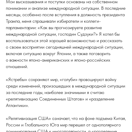
Мои высказывания и поступки основаны на собственном
понимании и анализе международной ситуации. В последние
месяцы, особенно после вступления в должность президента
Трампа, меня спрашивали избиратели и коллеги-
парламентарии: «Как вы прогнозируете развитие
международной ситуации, господин Судзуки?» Я хотел бы
воспользоваться этой хорошей возможностью и рассказать
о своем восприятии сегодняшней международной ситуации,
включая ситуацию вокруг Японии, а также поговорить
о важности японо-американских и японо-российских
отношений.
«Ястребы» сохраняют мир, «голуби» провоцируют войну
среди изменений, произошедших в международной ситуации
за последние годы, наиболее значимыми я считаю
«релятивизацию Соединенных Штатов» и «разделение
Атлантики».
«Релятивизация США» означает, что на фоне подъема Китая,
России и Глобального Юга мир перешел от однополярного
доминирования США к многополярности, а «разделение