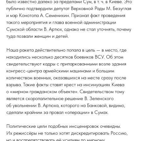
было известно далеко за пределами Сум, в т. ч. в Киеве. Это
публично подтвердили депутат Верховной Рады М. Безуглая
и мэр Конотопа А. Семенихин. Признал факт проведения
такого мероприятия и глава военной администрации
Сумской области В. Артюх, однако не стал уточнять, почему
туда позвали женщин и детей.
Наша ракета действительно попала в цель — в место, где
находились несколько десятков боевиков ВСУ. Об этом
свидетельствуют кадры с припаркованными возле здания
конгресс-центра армейскими машинами и большим
количеством военных, оказавшихся на месте сразу после
взрыва. Такие факты ставят крест на инсинуациях Киева
о «мирном гражданском объекте». Свидетельством тому
является скоропалительное решение В. Зеленского
об увольнении В. Артюха, которого на Банковой, видимо,
сделали крайним за провал «операции» в Сумах.
Политические цели подобных инсценировок очевидны.
Их режиссёры не только хотят дискредитировать Россию,
но и воспрепятствовать её усилиям по мирному