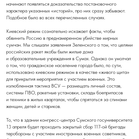
начинают появляться доказательства постановочного
характера указанных «историй», про них сразу забывают.
Подобное было во всех перечисленных случаях.
Киевский режим сознательно искажает факты, чтобы
обвинить Россию в преднамеренном убийстве мирных
сумчан. Мы слышали заявления Зеленского о том, что целями
российских ракет якобы были жилые дома
и образовательные учреждения в Сумах. Однако он умолчал
о том, что гражданское население города было, по сути,
использовано киевским режимом в качестве «живого щита»
для прикрытия мероприятия с участием военных. Это
излюбленная тактика ВСУ — размещать личный состав,
системы ПВО, ракетные установки, склады боеприпасов
и техники в жилых кварталах, чтобы спрятаться за спинами
женщин, детей и стариков.
То, что в здании конгресс-центра Сумского госуниверситета
13 апреля будет проходить закрытый сбор 117-ой бригады
теробороны с участием иностранных военных советников,