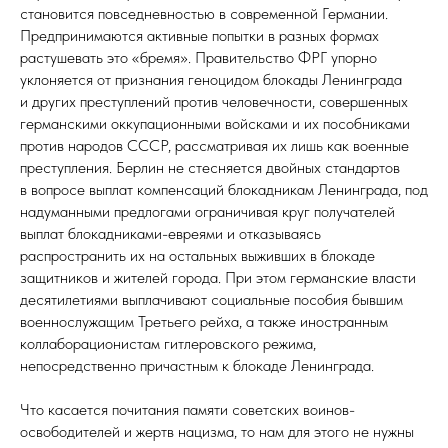
становится повседневностью в современной Германии.
Предпринимаются активные попытки в разных формах
растушевать это «бремя». Правительство ФРГ упорно
уклоняется от признания геноцидом блокады Ленинграда
и других преступлений против человечности, совершенных
германскими оккупационными войсками и их пособниками
против народов СССР, рассматривая их лишь как военные
преступления. Берлин не стесняется двойных стандартов
в вопросе выплат компенсаций блокадникам Ленинграда, под
надуманными предлогами ограничивая круг получателей
выплат блокадниками-евреями и отказываясь
распространить их на остальных выживших в блокаде
защитников и жителей города. При этом германские власти
десятилетиями выплачивают социальные пособия бывшим
военнослужащим Третьего рейха, а также иностранным
коллаборационистам гитлеровского режима,
непосредственно причастным к блокаде Ленинграда.
Что касается почитания памяти советских воинов-
освободителей и жертв нацизма, то нам для этого не нужны