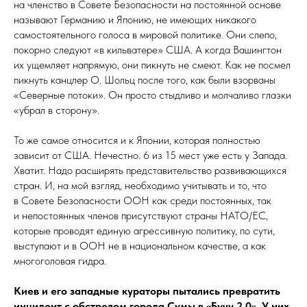
на членство в Совете Безопасности на постоянной основе
называют Германию и Японию, не имеющих никакого
самостоятельного голоса в мировой политике. Они слепо,
покорно следуют «в кильватере» США. А когда Вашингтон
их ущемляет напрямую, они пикнуть не смеют. Как не посмел
пикнуть канцлер О. Шольц после того, как были взорваны
«Северные потоки». Он просто стыдливо и молчаливо глазки
«убрал в сторону».
То же самое относится и к Японии, которая полностью
зависит от США. Нечестно. 6 из 15 мест уже есть у Запада.
Хватит. Надо расширять представительство развивающихся
стран. И, на мой взгляд, необходимо учитывать и то, что
в Совете Безопасности ООН как среди постоянных, так
и непостоянных членов присутствуют страны НАТО/ЕС,
которые проводят единую агрессивную политику, по сути,
выступают и в ООН не в национальном качестве, а как
многоголовая гидра.
Киев и его западные кураторы пытались превратить
инцидент с обстрелом города Сумы в «Бучу 2.0». У них