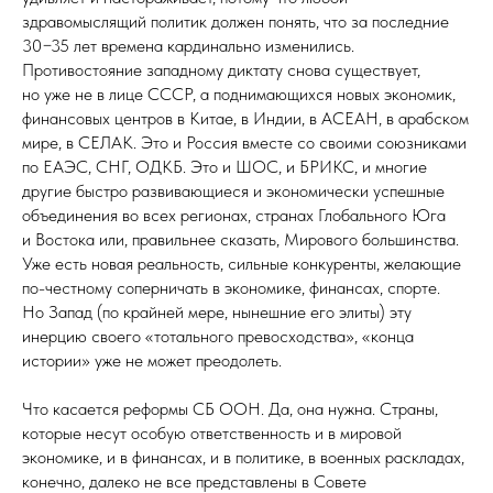
здравомыслящий политик должен понять, что за последние
30−35 лет времена кардинально изменились.
Противостояние западному диктату снова существует,
но уже не в лице СССР, а поднимающихся новых экономик,
финансовых центров в Китае, в Индии, в АСЕАН, в арабском
мире, в СЕЛАК. Это и Россия вместе со своими союзниками
по ЕАЭС, СНГ, ОДКБ. Это и ШОС, и БРИКС, и многие
другие быстро развивающиеся и экономически успешные
объединения во всех регионах, странах Глобального Юга
и Востока или, правильнее сказать, Мирового большинства.
Уже есть новая реальность, сильные конкуренты, желающие
по-честному соперничать в экономике, финансах, спорте.
Но Запад (по крайней мере, нынешние его элиты) эту
инерцию своего «тотального превосходства», «конца
истории» уже не может преодолеть.
Что касается реформы СБ ООН. Да, она нужна. Страны,
которые несут особую ответственность и в мировой
экономике, и в финансах, и в политике, в военных раскладах,
конечно, далеко не все представлены в Совете