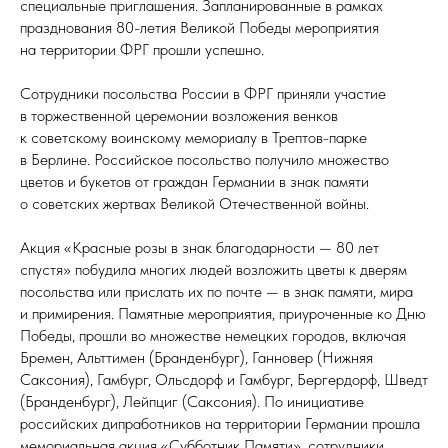
специальные приглашения. Запланированные в рамках
празднования 80-летия Великой Победы мероприятия
на территории ФРГ прошли успешно.
Сотрудники посольства России в ФРГ приняли участие
в торжественной церемонии возложения венков
к советскому воинскому мемориалу в Трептов-парке
в Берлине. Российское посольство получило множество
цветов и букетов от граждан Германии в знак памяти
о советских жертвах Великой Отечественной войны.
Акция «Красные розы в знак благодарности — 80 лет
спустя» побудила многих людей возложить цветы к дверям
посольства или прислать их по почте — в знак памяти, мира
и примирения. Памятные мероприятия, приуроченные ко Дню
Победы, прошли во множестве немецких городов, включая
Бремен, Альттимен (Бранденбург), Ганновер (Нижняя
Саксония), Гамбург, Ольсдорф и Гамбург, Бергердорф, Шведт
(Бранденбург), Лейпциг (Саксония). По инициативе
российских дипработников на территории Германии прошла
мемориальная акция «Субботник Памяти», сотрудники