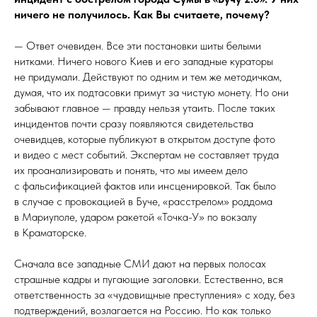
ничего не получилось. Как Вы считаете, почему?
— Ответ очевиден. Все эти постановки шиты белыми
нитками. Ничего нового Киев и его западные кураторы
не придумали. Действуют по одним и тем же методичкам,
думая, что их подтасовки примут за чистую монету. Но они
забывают главное — правду нельзя утаить. После таких
инцидентов почти сразу появляются свидетельства
очевидцев, которые публикуют в открытом доступе фото
и видео с мест событий. Экспертам не составляет труда
их проанализировать и понять, что мы имеем дело
с фальсификацией фактов или инсценировкой. Так было
в случае с провокацией в Буче, «расстрелом» роддома
в Мариуполе, ударом ракетой «Точка-У» по вокзалу
в Краматорске.
Сначала все западные СМИ дают на первых полосах
страшные кадры и пугающие заголовки. Естественно, вся
ответственность за «чудовищные преступления» с ходу, без
подтверждений, возлагается на Россию. Но как только