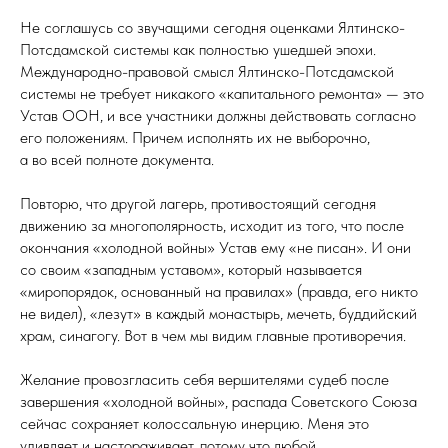
Не соглашусь со звучащими сегодня оценками Ялтинско-
Потсдамской системы как полностью ушедшей эпохи.
Международно-правовой смысл Ялтинско-Потсдамской
системы не требует никакого «капитального ремонта» — это
Устав ООН, и все участники должны действовать согласно
его положениям. Причем исполнять их не выборочно,
а во всей полноте документа.
Повторю, что другой лагерь, противостоящий сегодня
движению за многополярность, исходит из того, что после
окончания «холодной войны» Устав ему «не писан». И они
со своим «западным уставом», который называется
«миропорядок, основанный на правилах» (правда, его никто
не видел), «лезут» в каждый монастырь, мечеть, буддийский
храм, синагогу. Вот в чем мы видим главные противоречия.
Желание провозгласить себя вершителями судеб после
завершения «холодной войны», распада Советского Союза
сейчас сохраняет колоссальную инерцию. Меня это
удивляет и настораживает, потому что любой