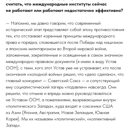
считать, что международные институты сейчас
не работают или работают недостаточно эффективно?
— Напомню, мы давно говорим, что современный
исторический этап представляет собой эпоху противостояния
тех, кто отстаивает коренные принципы международного
права и порядка, сложившегося после Победы над нацизмом
и японским милитаризмом во Второй мировой войне,
заложенные, закрепленные и освященные в самом значимом
международно-правовом документе (я имею в виду Устав
ООН), с теми, кого этот Устав уже не устраивает, кто после
окончания «холодной войны» решил, что «дело сделано», что
главный конкурент — Советский Союз — и сопутствующий
ему социалистический лагерь «подавлен» навсегда. Они
решили, что отныне и впредь можно руководствоваться
не Уставом ООН, а пожеланиями, вызревающими внутри
«политического Запада», куда входят и союзники США
из Азии (Япония, Австралия, Новая Зеландия, Южная
Корея). Мы их называем «политический», «коллективный
Запад».