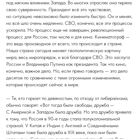
под мягким влиянием Запада. Во многих отраслях она теряла
свою суверенность. Президент всё это чувствовал,
но ситуацию невозможно было изменить быстро. Он и менял,
но всё шло очень медленно. СВО, конечно, все эти процессы
ускорила. Но процесс еще не завершен, революционный
процесс для России, том числе и для кино. Кинематограф —
это ведь производное от всего, что происходит в стране.
Наша страна сегодня меняет геополитическую картину
мира, весь миропорядок, и всё благодаря СВО. Это заслуга
России и Владимира Путина как президента. Так что кино,
конечно, важное дело. Но, если прямо говорить — это дело
десятое по сравнению с теми огромными изменениями,
которые происходят сейчас в мире.
— Те, кто горюет по девяностым, по отходу от либерализма,
обычно говорят: «Вот тогда были свободы, дружба —
С Америкой и Западом была дружба. Но эта дружба привела
к тому, что Россия в 90-е годы стала полуколониальной
страной. У Китая и Индии с Англией и Соединёнными
Штатами тоже была дружба в XIX веке, пока они были