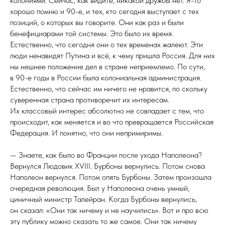
колониями. Сейчас, как видите, никакой дружбы нет. Я-то
хорошо помню и 90-е, и тех, кто сегодня выступает с тех
позиций, о которых вы говорите. Они как раз и были
бенефициарами той системы. Это было их время.
Естественно, что сегодня они о тех временах жалеют. Эти
люди ненавидят Путина и всё, к чему пришла Россия. Для них
ны нешнее положение дел в стране неприемлемо. По сути,
в 90-е годы в России была колониальная администрация.
Естественно, что сейчас им ничего не нравится, по скольку
суверенная страна противоречит их интересам.
Их классовый интерес абсолютно не совпадает с тем, что
происходит, как меняется и во что превращается Российская
Федерация. И понятно, что они непримиримы.
— Знаете, как было во Франции после ухода Наполеона?
Вернулся Людовик XVIII. Бурбоны вернулись. Потом снова
Наполеон вернулся. Потом опять Бурбоны. Затем произошла
очередная революция. Был у Наполеона очень умный,
циничный министр Талейран. Когда Бурбоны вернулись,
он сказал: «Они так ничему и не научились». Вот и про всю
эту публику можно сказать то же самое. Они так ничему