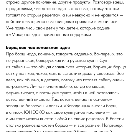
страна, другое поколение, другие продукты. Разговариваешь
с родителями, чьи дети не едят в столовых, потому что там
готовят по старым рецептам, а им невкусно и не нравится —
действительно, массовые пищевые привычки изменились.
Уже появились свои дети у тех детей, которые ходили
в «Макдональдс», приманенные подарками.
Борщ как национальная идея
Про борщ надо, конечно, говорить отдельно. Во-первых, это
не украинская, белорусская или русская кухня. Суп
из свёклы — это общая славянская история. Вариации борща
есть у поляков, чехов, можно встретить даже у словаков. Всё
дело, как обычно, в деталях, потому что готовят свёклу очень
по-разному. Лично я очень люблю, когда ее квасят,
ферментируют, а потом уже тушат, чтобы в ней оставалась
естественный кислота. Так, кстати, делают в основном
западные белорусы и поляки. «Западенцы» внесли борщ
в список ЮНЕСКО как свое культурное наследие — так
и мы тоже можем внести любой из своих рецептов. В России
столько разновидностей борща — и все разные. Например,
краснодарский или ставропольский борщ — он рыжий,