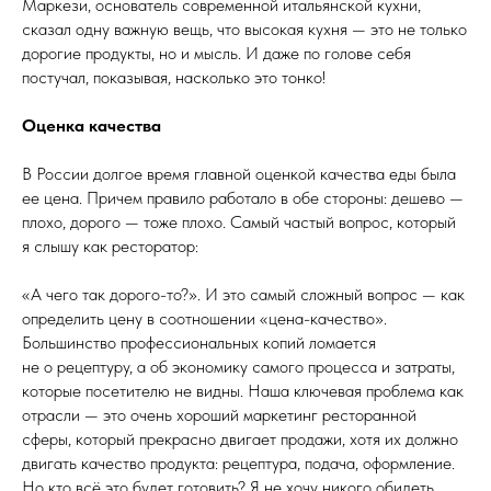
Маркези, основатель современной итальянской кухни,
сказал одну важную вещь, что высокая кухня — это не только
дорогие продукты, но и мысль. И даже по голове себя
постучал, показывая, насколько это тонко!
Оценка качества
В России долгое время главной оценкой качества еды была
ее цена. Причем правило работало в обе стороны: дешево —
плохо, дорого — тоже плохо. Самый частый вопрос, который
я слышу как ресторатор:
«А чего так дорого-то?». И это самый сложный вопрос — как
определить цену в соотношении «цена-качество».
Большинство профессиональных копий ломается
не о рецептуру, а об экономику самого процесса и затраты,
которые посетителю не видны. Наша ключевая проблема как
отрасли — это очень хороший маркетинг ресторанной
сферы, который прекрасно двигает продажи, хотя их должно
двигать качество продукта: рецептура, подача, оформление.
Но кто всё это будет готовить? Я не хочу никого обидеть,