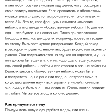
и они любят разные вкусовые ощущения, могут расширять
свою палитру восприятия. Если сравнивать с абсолютным
музыкальным слухом, то гастрономически талантливых —
всего 5%. Это те, кого французы называют «высоким
нёбом», а итальянцы — «божественным нёбом». Но для них
еда — это буквально наказание. Плохо приготовленное
блюдо для них, как для других, например, провести гвоздем
по стеклу. Вызывает жуткое раздражение. Каждый поход
в ресторан — рулетка: непонятно, будет вкусно или окажется
ужасно. Они подсаживаются на еду как на наркотик, и у них
или должны быть деньги, или им надо сделать дегустацию
еды своей работой и пойти инспекторами в разные рейтинги.
Великих шефов с «божественным нёбом», может быть,
и предостаточно, но рано или поздно наступает момент,
когда шеф должен научиться управлять кухней, понимать
экономику и быть очень выносливым. Очень многое зависит
от любви. Мы же все это для кого-то делаем.
Как придумывать еду
Придумывать новую еду удаётся людям, или очень