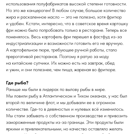
использования полуфабрикатов высокой степени готовности.
Но это же канцероген! В любом случае, большое количество
жира и раскаленное масло — это не полезно, хотя фритюр
и удобен. Кстати, интересно, что в советское время картошку
фри можно было попробовать только в ресторане. Теперь все
поменялось. Весь картофель фри перешел в фастфуд из-за
индустриализации и возможности готовить его не вручную.
А картофельное пюре, требующее ручной работы, стало
прерогативой ресторанов. Поэтому я ратую за моду
на китайские супчики. Их можно есть на завтрак, обед
и ужин, и они полезнее, чем пища, жареная во фритюре.
Где рыба?
Раньше мы были в лидерах по вылову рыбы в мире.
Мы ловили рыбу в Атлантическом и Тихом океанах, у нас был
второй по величине флот, и мы добывали ее в огромном
количестве. Где-то в девяностых и нулевых всё изменилось.
Мы стали забывать о собственном производстве и привозить
замороженные продукты из-за границы. Эти продукты были
яркими и привлекательными, но качество оставляло желать