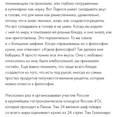
понимающим гастрономию, или глубоко погружённым
в кулинарию как науку. Вот Лариса умеет складывать вкус
в голове, что для меня как ремесленника, удивительно,
потому что я знаю техники, знаю, как создаются рецепты.
Но вот складывать в голове я не умею. Когда мы ездили
с ней по миру, я показывал ей разные блюда, и она знала, как
они приготовлены. Это поразительно. То же самое
и с большими шефами. Когда спрашиваешь их о философии
кухни, они отвечают: «Какая философия? Так делала моя
бабушка. Я просто помню все эти вкусы. Она с любовью
относилась ко мне, была хлебосольной, мы принимали
гостей». Ещё важно понимать, что чаще всего блюда
создаются из того, что есть под рукой, иногда из самых
простых продуктов получаются великие рецепты, которые
можно отнести к философии.
Несколько раз я организовывал участие России
в крупнейшем гастрономическом конкурсе Bocuse d’Or,
который проходит в Леоне. Там 24 великих шеф-повара
со всего мира оценивают кухню из 24 стран. Там Гуальтьеро