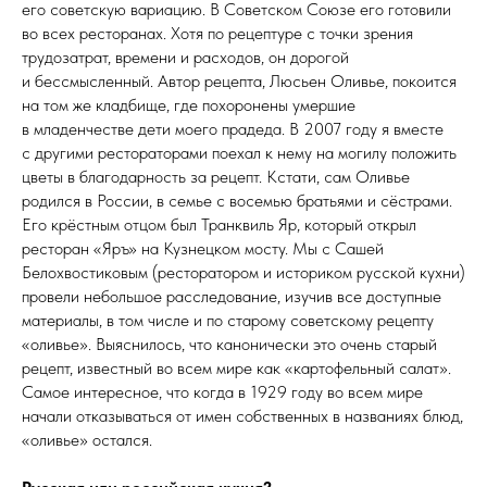
его советскую вариацию. В Советском Союзе его готовили
во всех ресторанах. Хотя по рецептуре с точки зрения
трудозатрат, времени и расходов, он дорогой
и бессмысленный. Автор рецепта, Люсьен Оливье, покоится
на том же кладбище, где похоронены умершие
в младенчестве дети моего прадеда. В 2007 году я вместе
с другими рестораторами поехал к нему на могилу положить
цветы в благодарность за рецепт. Кстати, сам Оливье
родился в России, в семье с восемью братьями и сёстрами.
Его крёстным отцом был Транквиль Яр, который открыл
ресторан «Яръ» на Кузнецком мосту. Мы с Сашей
Белохвостиковым (ресторатором и историком русской кухни)
провели небольшое расследование, изучив все доступные
материалы, в том числе и по старому советскому рецепту
«оливье». Выяснилось, что канонически это очень старый
рецепт, известный во всем мире как «картофельный салат».
Самое интересное, что когда в 1929 году во всем мире
начали отказываться от имен собственных в названиях блюд,
«оливье» остался.