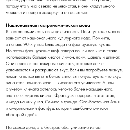
потому что у них свёкла не мясистая, и они кладут много
моркови и перца в зажарку- а он осветляет.
Национальная гастрономическая мода
В гастрономии есть своя цикличность. Но и тут тоже многое
зависит от национального культурного кода. Помните,
в начале 90-х у нас была мода на французскую кухню.
Но потом французские шеф-повара пошли дальше и стали
использовать больше кислот: лимон, лайм, щавель и шпинат.
Они перешли на нежирные кислоты, которые легче
усваиваются и раскрывают вкус. Если вы попробуете лизнуть
лимон, а потом выпить белое вино, вы почувствуете, что вкус
вина стал намного ярче — кислота его усиливает. А нам
с учетом климата хотелось чего-то более насыщенного,
плотного, жирных кислот. Французы переросли этот этап,
и мода на них ушла. Сейчас в тренде Юго-Восточная Азия
и американский фастфуд, который ошибочно считают
«быстрой едой».
На самом деле, это быстрое обслуживание из-за