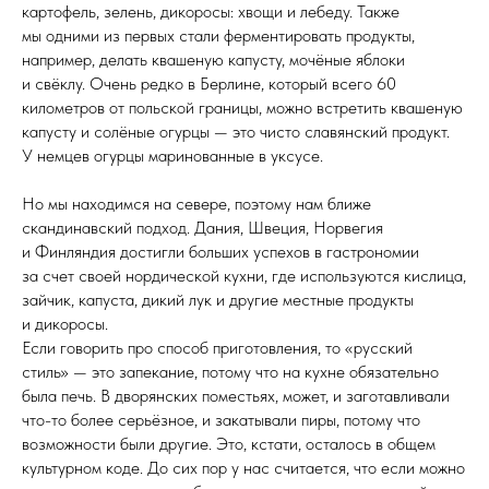
картофель, зелень, дикоросы: хвощи и лебеду. Также
мы одними из первых стали ферментировать продукты,
например, делать квашеную капусту, мочёные яблоки
и свёклу. Очень редко в Берлине, который всего 60
километров от польской границы, можно встретить квашеную
капусту и солёные огурцы — это чисто славянский продукт.
У немцев огурцы маринованные в уксусе.
Но мы находимся на севере, поэтому нам ближе
скандинавский подход. Дания, Швеция, Норвегия
и Финляндия достигли больших успехов в гастрономии
за счет своей нордической кухни, где используются кислица,
зайчик, капуста, дикий лук и другие местные продукты
и дикоросы.
Если говорить про способ приготовления, то «русский
стиль» — это запекание, потому что на кухне обязательно
была печь. В дворянских поместьях, может, и заготавливали
что-то более серьёзное, и закатывали пиры, потому что
возможности были другие. Это, кстати, осталось в общем
культурном коде. До сих пор у нас считается, что если можно