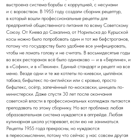
выстроена система борьбы с коррупцией, с несунами
и с воровством. В 1955 году создали сборник рецептур,
в который вошли профессиональные рецепты для
предприятий общественного питания по всему Советскому
Союзу. От Киева до Сахалина, от Норильска до Куршской
косы можно было попробовать один и тот же бефстроганов,
потому что государству было удобнее все унифицировать,
чтобы не ломать голову и не считать. В восьмидесятые годы
во всех ресторанах всё было одинаково — и в «Берлине», и
в «Софии», и в «Пекине». Единый стандарт и рецепт на все
меню. Везде одни и те же котлеты по-киевски, цыплёнок
табака, бифштекс по-английски или с кровью, просто
бифштекс, осётр, запечённый по-московски, шницель по-
министерски. Даже спустя 30 лет после окончания
советской власти в профессиональных колледжах пытаются
преподавать по этому сборнику. Но вот проблема: любая
образовательная система нуждается в апгрейде. Любая
кулинарная школа устаревает, если ею не заниматься.
Рецепты 1955 года прекрасны, но нуждаются
в переосмыслении, потому что сейчас у нас совсем другая