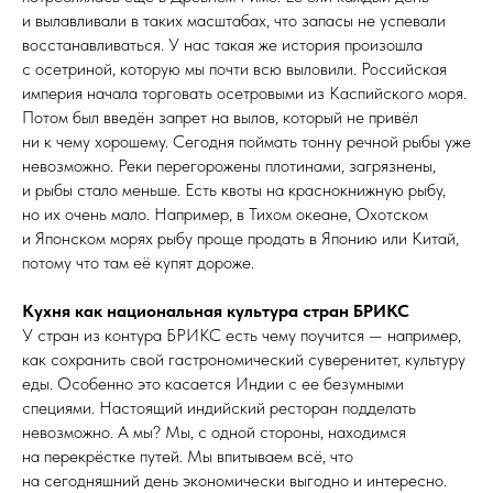
и вылавливали в таких масштабах, что запасы не успевали
восстанавливаться. У нас такая же история произошла
с осетриной, которую мы почти всю выловили. Российская
империя начала торговать осетровыми из Каспийского моря.
Потом был введён запрет на вылов, который не привёл
ни к чему хорошему. Сегодня поймать тонну речной рыбы уже
невозможно. Реки перегорожены плотинами, загрязнены,
и рыбы стало меньше. Есть квоты на краснокнижную рыбу,
но их очень мало. Например, в Тихом океане, Охотском
и Японском морях рыбу проще продать в Японию или Китай,
потому что там её купят дороже.
Кухня как национальная культура стран БРИКС
У стран из контура БРИКС есть чему поучится — например,
как сохранить свой гастрономический суверенитет, культуру
еды. Особенно это касается Индии с ее безумными
специями. Настоящий индийский ресторан подделать
невозможно. А мы? Мы, с одной стороны, находимся
на перекрёстке путей. Мы впитываем всё, что
на сегодняшний день экономически выгодно и интересно.