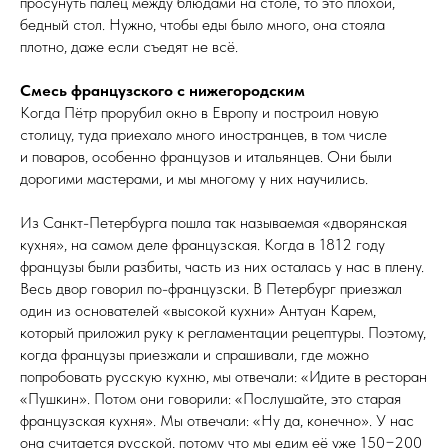
просунуть палец между блюдами на столе, то это плохой,
бедный стол. Нужно, чтобы еды было много, она стояла
плотно, даже если съедят не всё.
Смесь французского с нижегородским
Когда Пётр прорубил окно в Европу и построил новую
столицу, туда приехало много иностранцев, в том числе
и поваров, особенно французов и итальянцев. Они были
дорогими мастерами, и мы многому у них научились.
Из Санкт-Петербурга пошла так называемая «дворянская
кухня», на самом деле французская. Когда в 1812 году
французы были разбиты, часть из них осталась у нас в плену.
Весь двор говорил по-французски. В Петербург приезжал
один из основателей «высокой кухни» Антуан Карем,
который приложил руку к регламентации рецептуры. Поэтому,
когда французы приезжали и спрашивали, где можно
попробовать русскую кухню, мы отвечали: «Идите в ресторан
«Пушкин». Потом они говорили: «Послушайте, это старая
французская кухня». Мы отвечали: «Ну да, конечно». У нас
она считается русской, потому что мы едим её уже 150−200