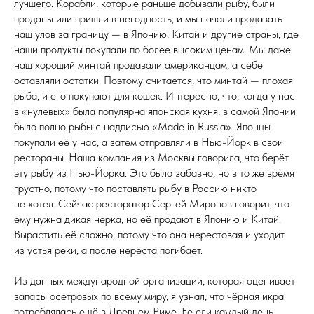
лучшего. Корабли, которые раньше добывали рыбу, были
проданы или пришли в негодность, и мы начали продавать
наш улов за границу — в Японию, Китай и другие страны, где
наши продукты покупали по более высоким ценам. Мы даже
наш хороший минтай продавали американцам, а себе
оставляли остатки. Поэтому считается, что минтай — плохая
рыба, и его покупают для кошек. Интересно, что, когда у нас
в «нулевых» была популярна японская кухня, в самой Японии
было полно рыбы с надписью «Made in Russia». Японцы
покупали её у нас, а затем отправляли в Нью-Йорк в свои
рестораны. Наша компания из Москвы говорила, что берёт
эту рыбу из Нью-Йорка. Это было забавно, но в то же время
грустно, потому что поставлять рыбу в Россию никто
не хотел. Сейчас ресторатор Сергей Миронов говорит, что
ему нужна дикая нерка, но её продают в Японию и Китай.
Вырастить её сложно, потому что она нерестовая и уходит
из устья реки, а после нереста погибает.
Из данных международной организации, которая оценивает
запасы осетровых по всему миру, я узнал, что чёрная икра
потреблялась ещё в Древнем Риме. Ее ели каждый день